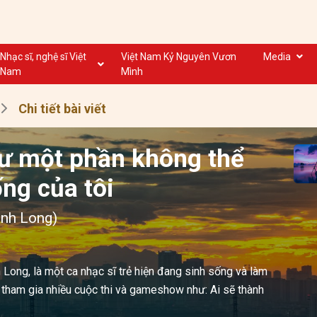
Nhạc sĩ, nghệ sĩ Việt
Việt Nam Kỷ Nguyên Vươn
Media
Nam
Mình
Nghệ sĩ biểu diễn VN
Dân ca
Chi tiết bài viết
Nhạc sĩ VN
Nhạc mới
Nhạc sĩ, nghệ sĩ VOV
Nước ngoài
hư một phần không thể
ống của tôi
ành Long)
 Long, là một ca nhạc sĩ trẻ hiện đang sinh sống và làm
g tham gia nhiều cuộc thi và gameshow như: Ai sẽ thành