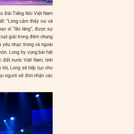
do Đài Tiếng Nói Việt Nam
ết: “Long cảm thấy vui và
ạc sĩ “lão làng”, được sự
oạt giải trong đêm chung
ả yêu nhạc trong và ngoài
ôn. Long hy vọng bài hát
 đất nước Việt Nam, tinh
tới, Long sẽ tiếp tục cho
mọi người sẽ đón nhận các