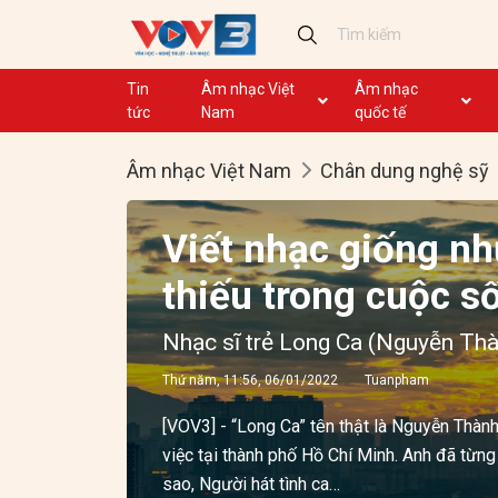
Tin
Âm nhạc Việt
Âm nhạc
tức
Nam
quốc tế
Ca khúc
Ca khúc
Âm nhạc Việt Nam
Chân dung nghệ sỹ
Nhạc mới
Ca nhạc theo yêu cầu
Không lời
Dân ca
Viết nhạc giống n
Dân ca
thiếu trong cuộc s
GHTP
Chủ tịch Hồ Chí Minh
Nhạc sĩ trẻ Long Ca (Nguyễn Th
Ca khúc thi đua ái quốc
Thứ năm, 11:56, 06/01/2022
Tuanpham
[VOV3] - “Long Ca” tên thật là Nguyễn Thành
việc tại thành phố Hồ Chí Minh. Anh đã từn
sao, Người hát tình ca…