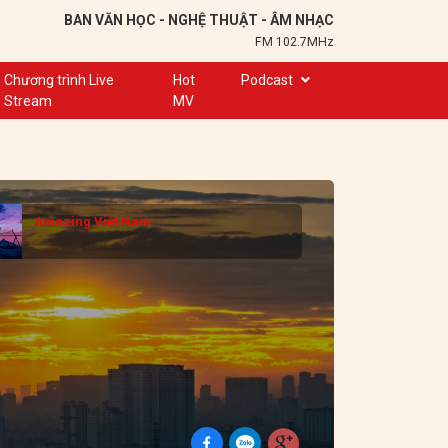
BAN VĂN HỌC - NGHỆ THUẬT - ÂM NHẠC
FM 102.7MHz
Chương trình Live
Hot
Podcast
Stream
MV
Trạm 102,7
Cuộc hẹn
Chuyện để kể
Amazing Việt Nam
Ơn nghĩa sinh thành
Nơi lưu giữ hồn Việt
Đôi bạn văn chương
Hành trình sáng tạo
Kể chuyện và hát ru