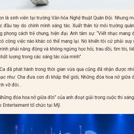
còn là sinh viên tại trường Văn hóa Nghệ thuật Quân Đội. Nhưng 
c đầu tay do chính mình sáng tác. Xuất thân từ môi trường quân
g phong cách trẻ chung, hiện đại. Anh tâm sự: “Viết nhạc mang 
ó công việc nào khác có thể mang lại. Nó khiến tôi cứ phải suy n
 mình phải năng động và không ngừng học hỏi, trau dồi, tìm tòi, t
hất lượng trong các sáng tác của mình”.
Ca đã phát hành trong thời gian vừa qua cũng đã nhận được nh
hạc như: Cha đưa con đi khắp thế giới, Những đóa hoa nở giữa đ
ình vỡ đôi…
Những đóa hoa nở giữa đời” của anh đoạt giải trong cuộc thi sáng
 Entertaiment tổ chức tại Mỹ.