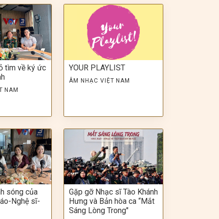
ỏ tìm về ký ức
YOUR PLAYLIST
nh
ÂM NHẠC VIỆT NAM
T NAM
nh sóng của
Gặp gỡ Nhạc sĩ Tào Khánh
áo-Nghệ sĩ-
Hưng và Bản hòa ca “Mắt
Sáng Lòng Trong"