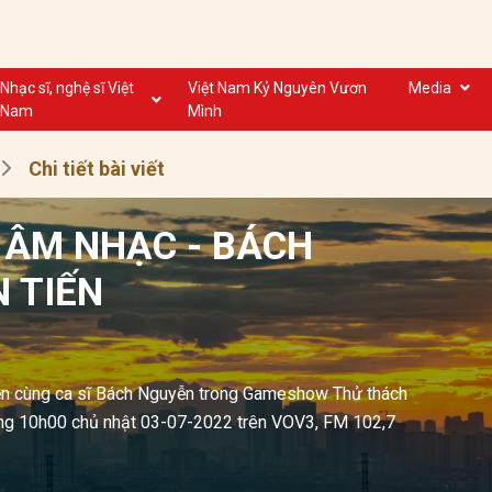
Nhạc sĩ, nghệ sĩ Việt
Việt Nam Kỷ Nguyên Vươn
Media
Nam
Mình
Nghệ sĩ biểu diễn VN
Dân ca
Chi tiết bài viết
Nhạc sĩ VN
Nhạc mới
Nhạc sĩ, nghệ sĩ VOV
Nước ngoài
 ÂM NHẠC - BÁCH
 TIẾN
uyện cùng ca sĩ Bách Nguyễn trong Gameshow Thử thách
ng 10h00 chủ nhật 03-07-2022 trên VOV3, FM 102,7