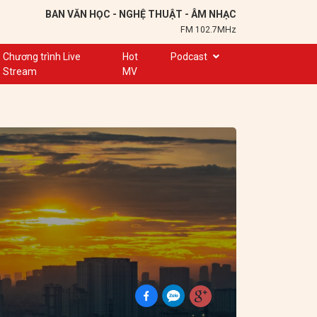
BAN VĂN HỌC - NGHỆ THUẬT - ÂM NHẠC
FM 102.7MHz
Chương trình Live
Hot
Podcast
Stream
MV
Trạm 102,7
Cuộc hẹn
Chuyện để kể
Ơn nghĩa sinh thành
Nơi lưu giữ hồn Việt
Đôi bạn văn chương
Hành trình sáng tạo
Kể chuyện và hát ru