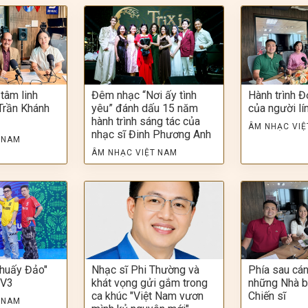
 tâm linh
Đêm nhạc “Nơi ấy tình
Hành trình Đ
Trần Khánh
yêu” đánh dấu 15 năm
của người lí
hành trình sáng tác của
ÂM NHẠC VIỆ
nhạc sĩ Đinh Phương Anh
 NAM
ÂM NHẠC VIỆT NAM
huấy Đảo"
Nhạc sĩ Phi Thường và
Phía sau cá
OV3
khát vọng gửi gắm trong
những Nhà b
ca khúc "Việt Nam vươn
Chiến sĩ
 NAM