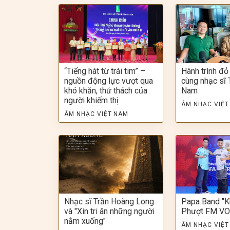
“Tiếng hát từ trái tim” –
Hành trình đỏ
nguồn động lực vượt qua
cùng nhạc sĩ 
khó khăn, thử thách của
Nam
người khiếm thị
ÂM NHẠC VIỆT
ÂM NHẠC VIỆT NAM
Nhạc sĩ Trần Hoàng Long
Papa Band "K
và "Xin tri ân những người
Phượt FM V
nằm xuống"
ÂM NHẠC VIỆT