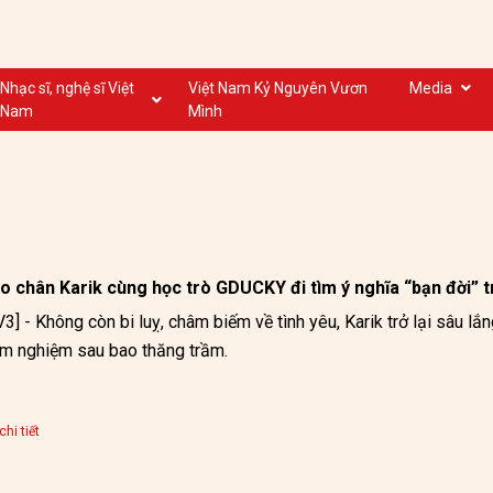
Nhạc sĩ, nghệ sĩ Việt
Việt Nam Kỷ Nguyên Vươn
Media
Nam
Mình
Nghệ sĩ biểu diễn VN
Dân ca
Nhạc sĩ VN
Nhạc mới
Nhạc sĩ, nghệ sĩ VOV
Nước ngoài
o chân Karik cùng học trò GDUCKY đi tìm ý nghĩa “bạn đời” 
3] - Không còn bi luỵ, châm biếm về tình yêu, Karik trở lại sâu lắ
m nghiệm sau bao thăng trầm.
hi tiết