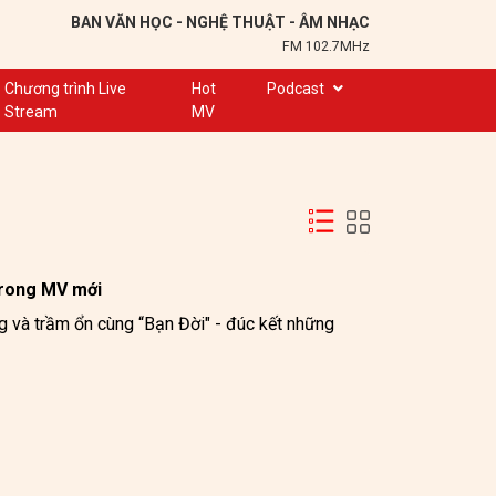
BAN VĂN HỌC - NGHỆ THUẬT - ÂM NHẠC
FM 102.7MHz
Chương trình Live
Hot
Podcast
Stream
MV
Trạm 102,7
Cuộc hẹn
Chuyện để kể
Ơn nghĩa sinh thành
Nơi lưu giữ hồn Việt
trong MV mới
ng và trầm ổn cùng “Bạn Đời" - đúc kết những 
Đôi bạn văn chương
Hành trình sáng tạo
Kể chuyện và hát ru