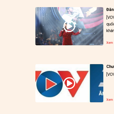
Đăn
[VOV
quốc
khán
Xem c
Chươ
[VOV
Xem c