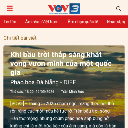
Tin tức
Âm nhạc Việt Nam
Âm nhạc quốc tế
Nhạc sĩ, ng
Chi tiết bài viết
Khi bầu trời thắp sáng khát
vọng vươn mình của một quốc
gia
Pháo hoa Đà Nẵng - DIFF
Thứ sáu, 18:20, 29/05/2026
Trần Minh Đức
[VOV3] - Tháng 5/2026 chạm ngõ, mang theo hơi thở
rộn ràng của một mùa hè rực rỡ. Trên bầu trời sông
Hàn thơ mộng, những chùm pháo hoa sắp bung nở
không chỉ là một bữa tiệc của ánh sáng, mà còn là bản