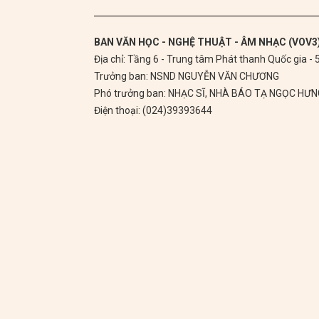
BAN VĂN HỌC - NGHỆ THUẬT - ÂM NHẠC (VOV3
Địa chỉ: Tầng 6 - Trung tâm Phát thanh Quốc gia -
Trưởng ban: NSND NGUYỄN VĂN CHƯƠNG
Phó trưởng ban: NHẠC SĨ, NHÀ BÁO TẠ NGỌC HƯ
Điện thoại: (024)39393644