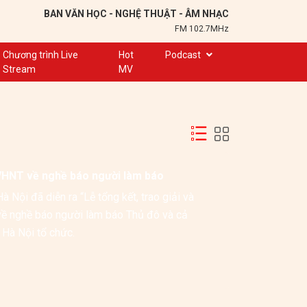
BAN VĂN HỌC - NGHỆ THUẬT - ÂM NHẠC
FM 102.7MHz
Chương trình Live
Hot
Podcast
Stream
MV
Trạm 102,7
Cuộc hẹn
Chuyện để kể
Ơn nghĩa sinh thành
VHNT về nghề báo người làm báo
Nơi lưu giữ hồn Việt
Nội đã diễn ra “Lễ tổng kết, trao giải và 
Đôi bạn văn chương
ề nghề báo người làm báo Thủ đô và cả 
Hành trình sáng tạo
nước năm 2025” do Hội Văn học Nghệ thuật Hà Nội và Tạp chí Người Hà Nội tổ chức. 
Kể chuyện và hát ru