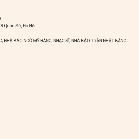
)
 58 Quán Sứ, Hà Nội
NG; NHÀ BÁO NGÔ MỸ HẰNG; NHẠC SĨ, NHÀ BÁO TRẦN NHẬT BẰNG