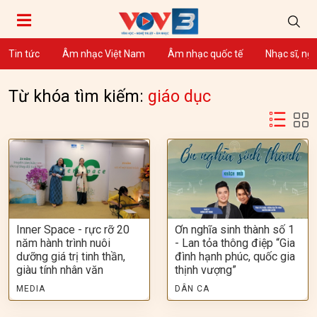
Tin tức
Âm nhạc Việt Nam
Âm nhạc quốc tế
Nhạc sĩ, ng
Từ khóa tìm kiếm:
giáo dục
Inner Space - rực rỡ 20
Ơn nghĩa sinh thành số 1
năm hành trình nuôi
- Lan tỏa thông điệp “Gia
dưỡng giá trị tinh thần,
đình hạnh phúc, quốc gia
giàu tính nhân văn
thịnh vượng”
MEDIA
DÂN CA