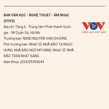
BAN VĂN HỌC - NGHỆ THUẬT - ÂM NHẠC
(VOV3)
Địa chỉ: Tầng 6 - Trung tâm Phát thanh Quốc
gia - 58 Quán Sứ, Hà Nội
Trưởng ban: NSND NGUYỄN VĂN CHƯƠNG
Phó trưởng ban: NHẠC SĨ, NHÀ BÁO TẠ NGỌC
HƯNG; NHÀ BÁO NGÔ MỸ HẰNG; NHẠC SĨ, NHÀ
BÁO TRẦN NHẬT BẰNG
Điện thoại: (024)39393644