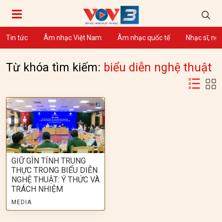
Tin tức
Âm nhạc Việt Nam
Âm nhạc quốc tế
Nhạc sĩ, ng
Từ khóa tìm kiếm:
biểu diễn nghệ thuật
GIỮ GÌN TÍNH TRUNG
THỰC TRONG BIỂU DIỄN
NGHỆ THUẬT: Ý THỨC VÀ
TRÁCH NHIỆM
MEDIA