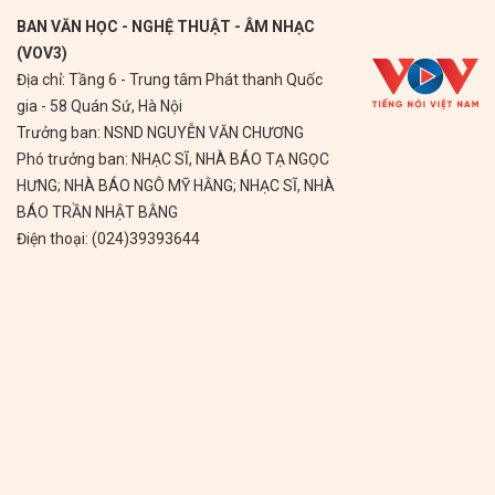
BAN VĂN HỌC - NGHỆ THUẬT - ÂM NHẠC
(VOV3)
Địa chỉ: Tầng 6 - Trung tâm Phát thanh Quốc
gia - 58 Quán Sứ, Hà Nội
Trưởng ban: NSND NGUYỄN VĂN CHƯƠNG
Phó trưởng ban: NHẠC SĨ, NHÀ BÁO TẠ NGỌC
HƯNG; NHÀ BÁO NGÔ MỸ HẰNG; NHẠC SĨ, NHÀ
BÁO TRẦN NHẬT BẰNG
Điện thoại: (024)39393644