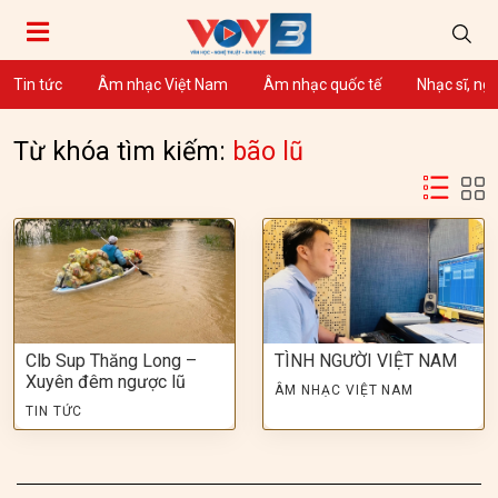
Tin tức
Âm nhạc Việt Nam
Âm nhạc quốc tế
Nhạc sĩ, ng
Từ khóa tìm kiếm:
bão lũ
Clb Sup Thăng Long –
TÌNH NGƯỜI VIỆT NAM
Xuyên đêm ngược lũ
ÂM NHẠC VIỆT NAM
TIN TỨC