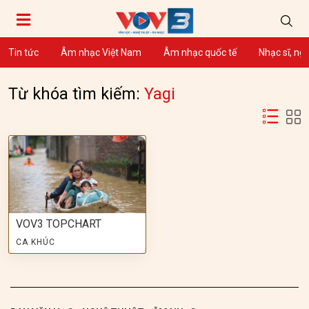
Tin tức
Âm nhạc Việt Nam
Âm nhạc quốc tế
Nhạc sĩ, ng
Từ khóa tìm kiếm:
Yagi
VOV3 TOPCHART
CA KHÚC