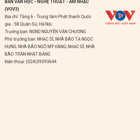
BAN VĂN HỌC - NGHỆ THUẬT - ÂM NHẠC
(VOV3)
Địa chỉ: Tầng 6 - Trung tâm Phát thanh Quốc
gia - 58 Quán Sứ, Hà Nội
Trưởng ban: NSND NGUYỄN VĂN CHƯƠNG
Phó trưởng ban: NHẠC SĨ, NHÀ BÁO TẠ NGỌC
HƯNG; NHÀ BÁO NGÔ MỸ HẰNG; NHẠC SĨ, NHÀ
BÁO TRẦN NHẬT BẰNG
Điện thoại: (024)39393644