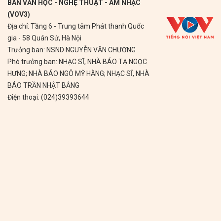
BAN VĂN HỌC - NGHỆ THUẬT - ÂM NHẠC
(VOV3)
Địa chỉ: Tầng 6 - Trung tâm Phát thanh Quốc
gia - 58 Quán Sứ, Hà Nội
Trưởng ban: NSND NGUYỄN VĂN CHƯƠNG
Phó trưởng ban: NHẠC SĨ, NHÀ BÁO TẠ NGỌC
HƯNG; NHÀ BÁO NGÔ MỸ HẰNG; NHẠC SĨ, NHÀ
BÁO TRẦN NHẬT BẰNG
Điện thoại: (024)39393644