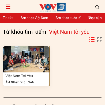
Tin tức
Âm nhạc Việt Nam
Âm nhạc quốc tế
Nhạc sĩ, ng
Từ khóa tìm kiếm:
Việt Nam tôi yêu
Việt Nam Tôi Yêu
ÂM NHẠC VIỆT NAM