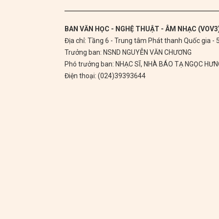
BAN VĂN HỌC - NGHỆ THUẬT - ÂM NHẠC (VOV3
Địa chỉ: Tầng 6 - Trung tâm Phát thanh Quốc gia -
Trưởng ban: NSND NGUYỄN VĂN CHƯƠNG
Phó trưởng ban: NHẠC SĨ, NHÀ BÁO TẠ NGỌC HƯ
Điện thoại: (024)39393644