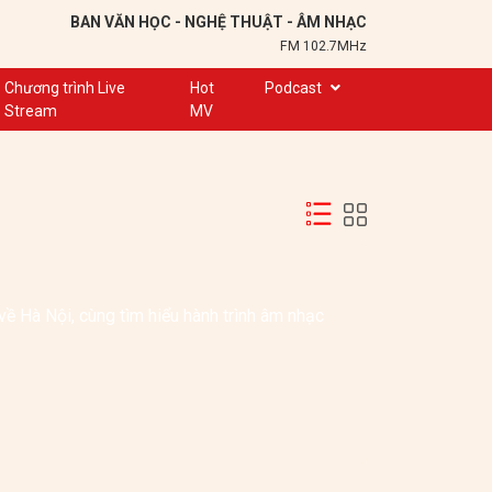
BAN VĂN HỌC - NGHỆ THUẬT - ÂM NHẠC
FM 102.7MHz
Chương trình Live
Hot
Podcast
Stream
MV
Trạm 102,7
Cuộc hẹn
Chuyện để kể
Ơn nghĩa sinh thành
Nơi lưu giữ hồn Việt
ề Hà Nội, cùng tìm hiểu hành trình âm nhạc 
Đôi bạn văn chương
Hành trình sáng tạo
Kể chuyện và hát ru