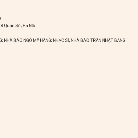
)
 58 Quán Sứ, Hà Nội
NG; NHÀ BÁO NGÔ MỸ HẰNG; NHẠC SĨ, NHÀ BÁO TRẦN NHẬT BẰNG