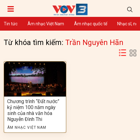
Tin tức
Âm nhạc Việt Nam
Âm nhạc quốc tế
Nhạc sĩ, ng
Từ khóa tìm kiếm:
Trần Nguyên Hãn
Chương trình “Đất nước”
kỷ niệm 100 năm ngày
sinh của nhà văn hóa
Nguyễn Đình Thi
ÂM NHẠC VIỆT NAM