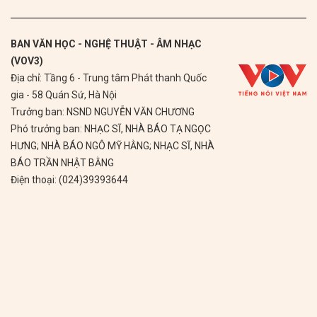
BAN VĂN HỌC - NGHỆ THUẬT - ÂM NHẠC
(VOV3)
Địa chỉ: Tầng 6 - Trung tâm Phát thanh Quốc
gia - 58 Quán Sứ, Hà Nội
Trưởng ban: NSND NGUYỄN VĂN CHƯƠNG
Phó trưởng ban: NHẠC SĨ, NHÀ BÁO TẠ NGỌC
HƯNG; NHÀ BÁO NGÔ MỸ HẰNG; NHẠC SĨ, NHÀ
BÁO TRẦN NHẬT BẰNG
Điện thoại: (024)39393644