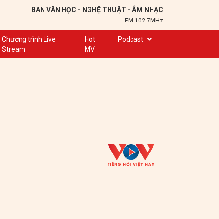
BAN VĂN HỌC - NGHỆ THUẬT - ÂM NHẠC
FM 102.7MHz
Chương trình Live
Hot
Podcast
Stream
MV
Trạm 102,7
Cuộc hẹn
Chuyện để kể
Ơn nghĩa sinh thành
Nơi lưu giữ hồn Việt
Đôi bạn văn chương
Hành trình sáng tạo
Kể chuyện và hát ru