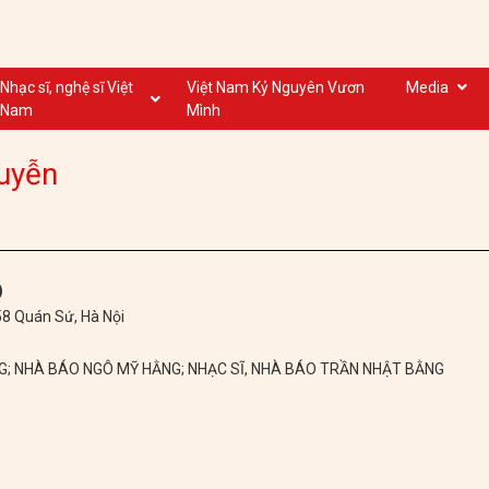
Nhạc sĩ, nghệ sĩ Việt
Việt Nam Kỷ Nguyên Vươn
Media
Nam
Mình
Nghệ sĩ biểu diễn VN
Dân ca
uyễn
Nhạc sĩ VN
Nhạc mới
Nhạc sĩ, nghệ sĩ VOV
Nước ngoài
)
 58 Quán Sứ, Hà Nội
NG; NHÀ BÁO NGÔ MỸ HẰNG; NHẠC SĨ, NHÀ BÁO TRẦN NHẬT BẰNG