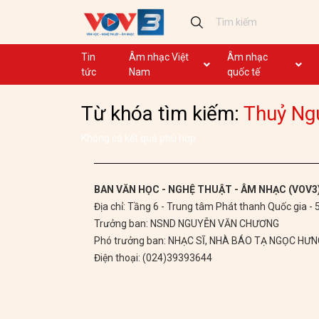
Tin
Âm nhạc Việt
Âm nhạc
tức
Nam
quốc tế
Ca khúc
Ca khúc
Từ khóa tìm kiếm:
Thuỷ Ng
Nhạc mới
Ca nhạc theo yêu cầu
Không lời
Dân ca
Không có kết quả phù hợp
Dân ca
GHTP
BAN VĂN HỌC - NGHỆ THUẬT - ÂM NHẠC (VOV3
Địa chỉ: Tầng 6 - Trung tâm Phát thanh Quốc gia -
Chủ tịch Hồ Chí Minh
Trưởng ban: NSND NGUYỄN VĂN CHƯƠNG
Ca khúc thi đua ái quốc
Phó trưởng ban: NHẠC SĨ, NHÀ BÁO TẠ NGỌC HƯ
Điện thoại: (024)39393644