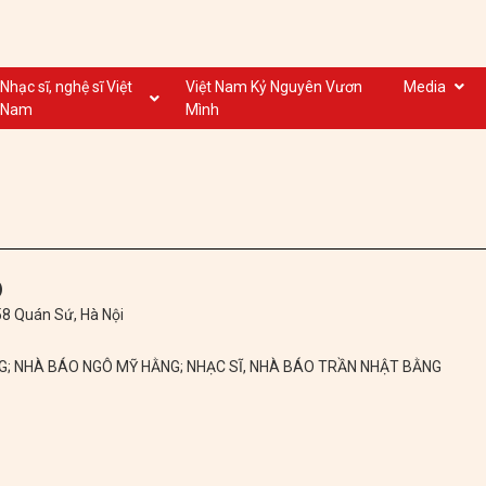
Nhạc sĩ, nghệ sĩ Việt
Việt Nam Kỷ Nguyên Vươn
Media
Nam
Mình
Nghệ sĩ biểu diễn VN
Dân ca
Nhạc sĩ VN
Nhạc mới
Nhạc sĩ, nghệ sĩ VOV
Nước ngoài
)
 58 Quán Sứ, Hà Nội
NG; NHÀ BÁO NGÔ MỸ HẰNG; NHẠC SĨ, NHÀ BÁO TRẦN NHẬT BẰNG