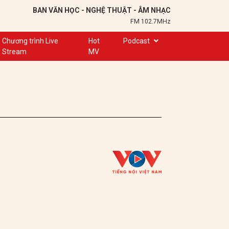
BAN VĂN HỌC - NGHỆ THUẬT - ÂM NHẠC
FM 102.7MHz
Chương trình Live
Hot
Podcast
Stream
MV
Trạm 102,7
Cuộc hẹn
Chuyện để kể
Ơn nghĩa sinh thành
Nơi lưu giữ hồn Việt
Đôi bạn văn chương
Hành trình sáng tạo
Kể chuyện và hát ru