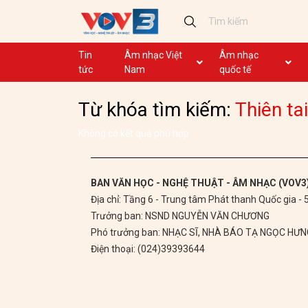
Tin
Âm nhạc Việt
Âm nhạc
tức
Nam
quốc tế
Ca khúc
Ca khúc
Từ khóa tìm kiếm:
Thiên tai
Nhạc mới
Ca nhạc theo yêu cầu
Không lời
Dân ca
Không có kết quả phù hợp
Dân ca
GHTP
BAN VĂN HỌC - NGHỆ THUẬT - ÂM NHẠC (VOV3
Địa chỉ: Tầng 6 - Trung tâm Phát thanh Quốc gia -
Chủ tịch Hồ Chí Minh
Trưởng ban: NSND NGUYỄN VĂN CHƯƠNG
Ca khúc thi đua ái quốc
Phó trưởng ban: NHẠC SĨ, NHÀ BÁO TẠ NGỌC HƯ
Điện thoại: (024)39393644