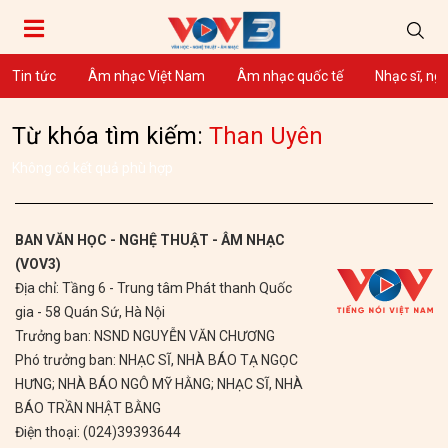
Tin tức
Âm nhạc Việt Nam
Âm nhạc quốc tế
Nhạc sĩ, ng
Từ khóa tìm kiếm:
Than Uyên
Không có kết quả phù hợp
BAN VĂN HỌC - NGHỆ THUẬT - ÂM NHẠC
(VOV3)
Địa chỉ: Tầng 6 - Trung tâm Phát thanh Quốc
gia - 58 Quán Sứ, Hà Nội
Trưởng ban: NSND NGUYỄN VĂN CHƯƠNG
Phó trưởng ban: NHẠC SĨ, NHÀ BÁO TẠ NGỌC
HƯNG; NHÀ BÁO NGÔ MỸ HẰNG; NHẠC SĨ, NHÀ
BÁO TRẦN NHẬT BẰNG
Điện thoại: (024)39393644