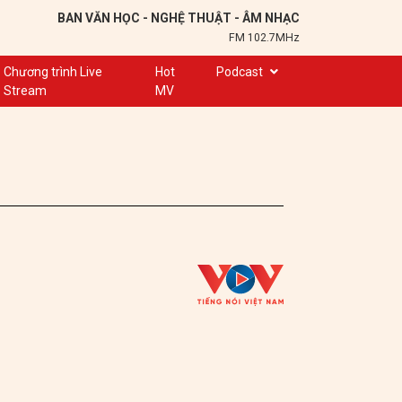
BAN VĂN HỌC - NGHỆ THUẬT - ÂM NHẠC
FM 102.7MHz
Chương trình Live
Hot
Podcast
Stream
MV
Trạm 102,7
Cuộc hẹn
Chuyện để kể
Ơn nghĩa sinh thành
Nơi lưu giữ hồn Việt
Đôi bạn văn chương
Hành trình sáng tạo
Kể chuyện và hát ru