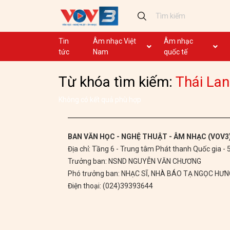
Tin
Âm nhạc Việt
Âm nhạc
tức
Nam
quốc tế
Ca khúc
Ca khúc
Từ khóa tìm kiếm:
Thái Lan
Nhạc mới
Ca nhạc theo yêu cầu
Không lời
Dân ca
Không có kết quả phù hợp
Dân ca
GHTP
BAN VĂN HỌC - NGHỆ THUẬT - ÂM NHẠC (VOV3
Địa chỉ: Tầng 6 - Trung tâm Phát thanh Quốc gia -
Chủ tịch Hồ Chí Minh
Trưởng ban: NSND NGUYỄN VĂN CHƯƠNG
Ca khúc thi đua ái quốc
Phó trưởng ban: NHẠC SĨ, NHÀ BÁO TẠ NGỌC HƯ
Điện thoại: (024)39393644