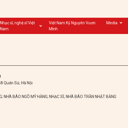
Nhạc sĩ, nghệ sĩ Việt
Việt Nam Kỷ Nguyên Vươn
Media
Nam
Mình
Nghệ sĩ biểu diễn VN
Dân ca
Nhạc sĩ VN
Nhạc mới
Nhạc sĩ, nghệ sĩ VOV
Nước ngoài
)
 58 Quán Sứ, Hà Nội
NG; NHÀ BÁO NGÔ MỸ HẰNG; NHẠC SĨ, NHÀ BÁO TRẦN NHẬT BẰNG