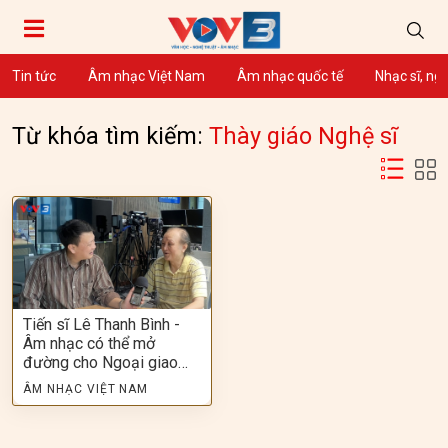
Tin tức
Âm nhạc Việt Nam
Âm nhạc quốc tế
Nhạc sĩ, ng
Từ khóa tìm kiếm:
Thày giáo Nghệ sĩ
Tiến sĩ Lê Thanh Bình -
Âm nhạc có thể mở
đường cho Ngoại giao…
ÂM NHẠC VIỆT NAM