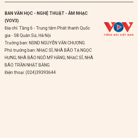
BAN VĂN HỌC - NGHỆ THUẬT - ÂM NHẠC
(VOV3)
Địa chỉ: Tầng 6 - Trung tâm Phát thanh Quốc
gia - 58 Quán Sứ, Hà Nội
Trưởng ban: NSND NGUYỄN VĂN CHƯƠNG
Phó trưởng ban: NHẠC SĨ, NHÀ BÁO TẠ NGỌC
HƯNG; NHÀ BÁO NGÔ MỸ HẰNG; NHẠC SĨ, NHÀ
BÁO TRẦN NHẬT BẰNG
Điện thoại: (024)39393644