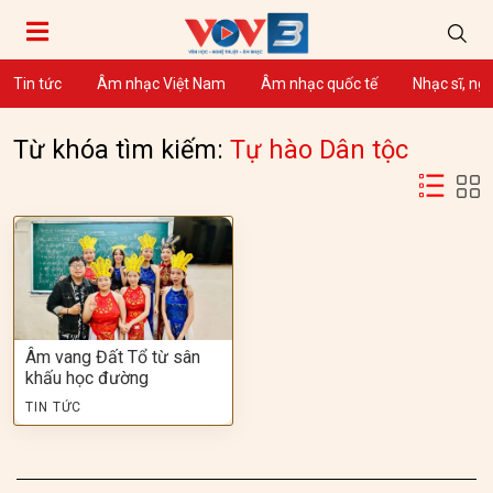
Tin tức
Âm nhạc Việt Nam
Âm nhạc quốc tế
Nhạc sĩ, ng
Từ khóa tìm kiếm:
Tự hào Dân tộc
Âm vang Đất Tổ từ sân
khấu học đường
TIN TỨC