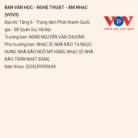
BAN VĂN HỌC - NGHỆ THUẬT - ÂM NHẠC
(VOV3)
Địa chỉ: Tầng 6 - Trung tâm Phát thanh Quốc
gia - 58 Quán Sứ, Hà Nội
Trưởng ban: NSND NGUYỄN VĂN CHƯƠNG
Phó trưởng ban: NHẠC SĨ, NHÀ BÁO TẠ NGỌC
HƯNG; NHÀ BÁO NGÔ MỸ HẰNG; NHẠC SĨ, NHÀ
BÁO TRẦN NHẬT BẰNG
Điện thoại: (024)39393644