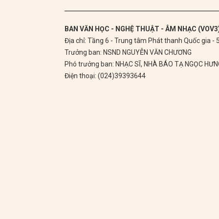
BAN VĂN HỌC - NGHỆ THUẬT - ÂM NHẠC (VOV3
Địa chỉ: Tầng 6 - Trung tâm Phát thanh Quốc gia -
Trưởng ban: NSND NGUYỄN VĂN CHƯƠNG
Phó trưởng ban: NHẠC SĨ, NHÀ BÁO TẠ NGỌC HƯ
Điện thoại: (024)39393644