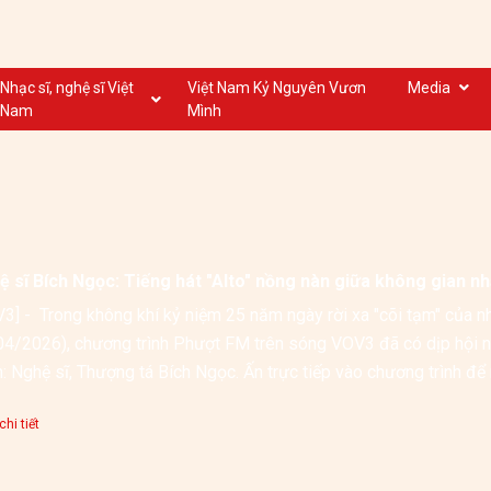
Nhạc sĩ, nghệ sĩ Việt
Việt Nam Kỷ Nguyên Vươn
Media
Nam
Mình
Nghệ sĩ biểu diễn VN
Dân ca
Nhạc sĩ VN
Nhạc mới
Nhạc sĩ, nghệ sĩ VOV
Nước ngoài
 sĩ Bích Ngọc: Tiếng hát "Alto" nồng nàn giữa không gian nh
3] -  Trong không khí kỷ niệm 25 năm ngày rời xa "cõi tạm" của n
4/2026), chương trình Phượt FM trên sóng VOV3 đã có dịp hội n
h: Nghệ sĩ, Thượng tá Bích Ngọc. Ấn trực tiếp vào chương trình đ
hi tiết