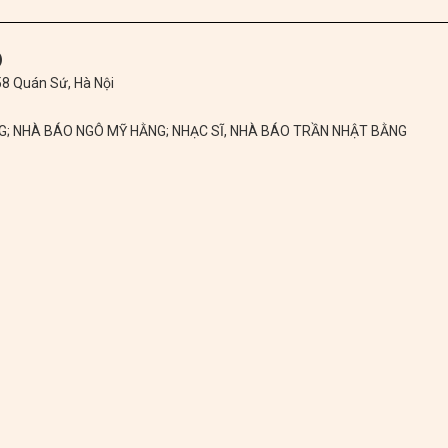
)
 58 Quán Sứ, Hà Nội
NG; NHÀ BÁO NGÔ MỸ HẰNG; NHẠC SĨ, NHÀ BÁO TRẦN NHẬT BẰNG