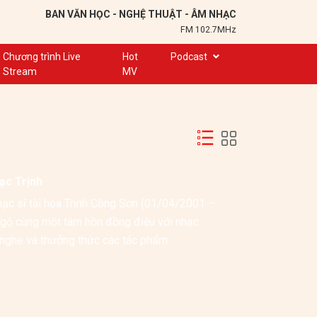
BAN VĂN HỌC - NGHỆ THUẬT - ÂM NHẠC
FM 102.7MHz
Chương trình Live
Hot
Podcast
Stream
MV
Trạm 102,7
Cuộc hẹn
Chuyện để kể
Ơn nghĩa sinh thành
ạc Trịnh
Nơi lưu giữ hồn Việt
hạc sĩ tài hoa Trịnh Công Sơn (01/04/2001 – 
Đôi bạn văn chương
gộ cùng một tâm hồn đồng điệu với nhạc 
Hành trình sáng tạo
ể nghe và thưởng thức các tác phẩm.
Kể chuyện và hát ru