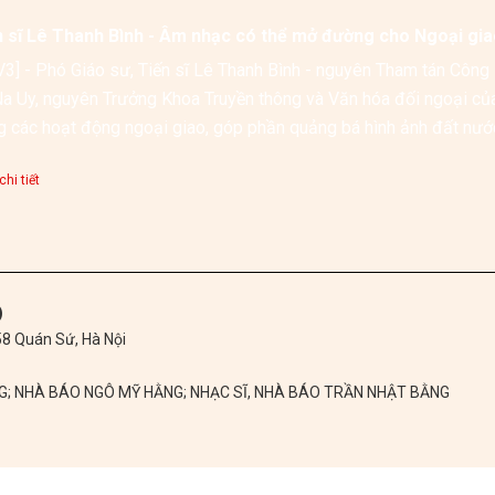
n sĩ Lê Thanh Bình - Âm nhạc có thể mở đường cho Ngoại gi
3] - Phó Giáo sư, Tiến sĩ Lê Thanh Bình - nguyên Tham tán Công 
Na Uy, nguyên Trưởng Khoa Truyền thông và Văn hóa đối ngoại của
hi tiết
)
 58 Quán Sứ, Hà Nội
NG; NHÀ BÁO NGÔ MỸ HẰNG; NHẠC SĨ, NHÀ BÁO TRẦN NHẬT BẰNG