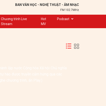
BAN VĂN HỌC - NGHỆ THUẬT - ÂM NHẠC
FM 102.7MHz
Chương trình Live
Hot
Podcast
Stream
MV
Trạm 102,7
Cuộc hẹn
Chuyện để kể
Ơn nghĩa sinh thành
Nơi lưu giữ hồn Việt
hành lập nước Cộng hòa Xã hội Chủ nghĩa 
Đôi bạn văn chương
ự hào được truyền cảm hứng qua các 
Hành trình sáng tạo
he chương trình, ấn Play.)
Kể chuyện và hát ru