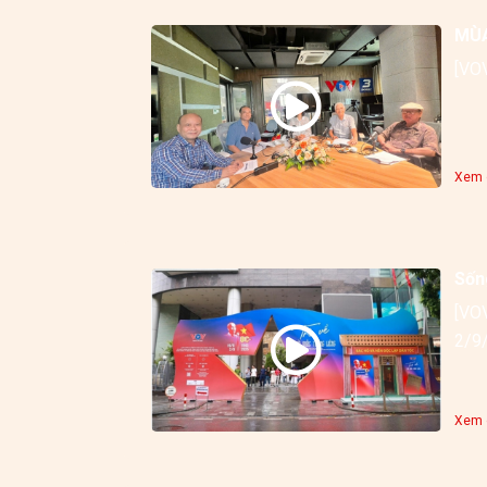
MÙA
Xem c
Sống
[VOV
2/9/
Xem c