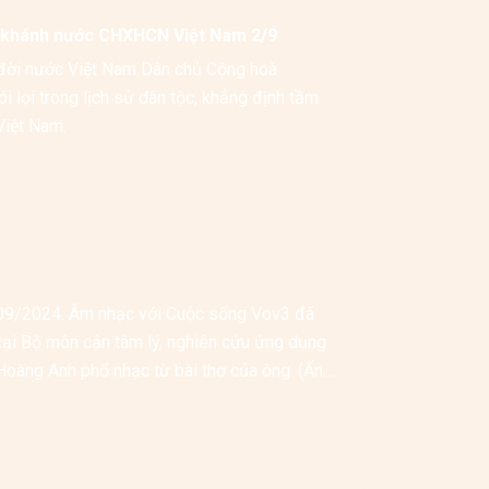
khánh nước CHXHCN Việt Nam 2/9
đời nước Việt Nam Dân chủ Cộng hoà 
 lọi trong lịch sử dân tộc, khẳng định tầm 
vóc, ý nghĩa lịch sử, giá trị thời đại, mở ra kỷ nguyên mới cho dân tộc Việt Nam. 
9/2024. Âm nhạc với Cuộc sống Vov3 đã 
ại Bộ môn cận tâm lý, nghiên cứu ứng dụng 
Hoàng Anh phổ nhạc từ bài thơ của ông. (Ấn 