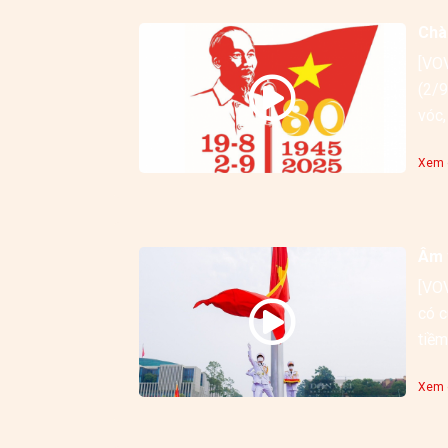
Chà
[VOV
(2/9
Xem c
Âm 
[VOV
có c
tiềm
Xem c