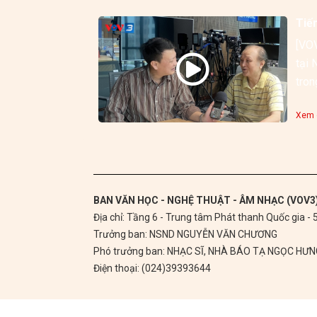
Tiế
[VOV
tại 
Xem c
BAN VĂN HỌC - NGHỆ THUẬT - ÂM NHẠC (VOV3
Địa chỉ: Tầng 6 - Trung tâm Phát thanh Quốc gia -
Trưởng ban: NSND NGUYỄN VĂN CHƯƠNG
Phó trưởng ban: NHẠC SĨ, NHÀ BÁO TẠ NGỌC HƯ
Điện thoại: (024)39393644