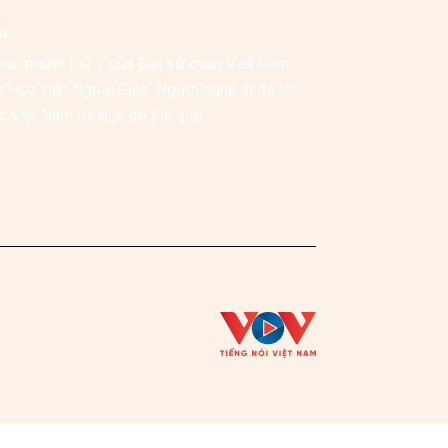
ao…
sứ, người thứ 2 của Đại sứ quán Việt Nam 
 Học viện Ngoại Giao. Người nghệ sĩ đa tài 
trong các hoạt động ngoại giao, góp phần quảng bá hình ảnh đất nước Việt Nam tới bạn bè thế giới. 