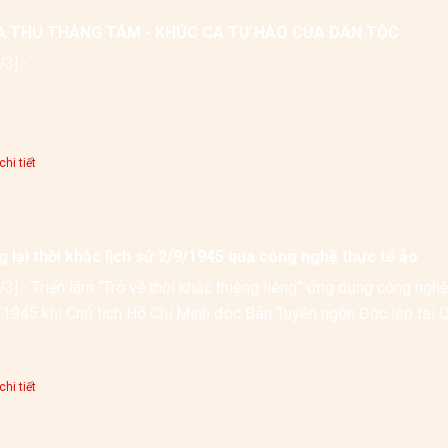
 THU THÁNG TÁM - KHÚC CA TỰ HÀO CỦA DÂN TỘC
[VOV3] - 
hi tiết
 lại thời khắc lịch sử 2/9/1945 qua công nghệ thực tế ảo
3] - Triển lãm “Trở về thời khắc thiêng liêng” ứng dụng công nghệ 
1945 khi Chủ tịch Hồ Chí Minh đọc Bản Tuyên ngôn Độc lập tại 
hi tiết