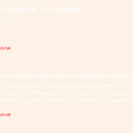
 CỜ THÁNG TÁM" - HÀO KHÍ 80 NĂM
[VOV3] - 
hi tiết
i mạc Triển lãm thành tựu đất nước “80 năm Hành trình Độc l
3] - Sáng 28/08/2025 tại Trung tâm triển lãm Việt Nam – VEC (Đôn
h tựu đất nước “80 năm hành trình Độc lập – Tự do – Hạnh phúc” đ
ăm Cách mạng tháng Tám thành công và 80 năm Quốc khánh nước 
hi tiết