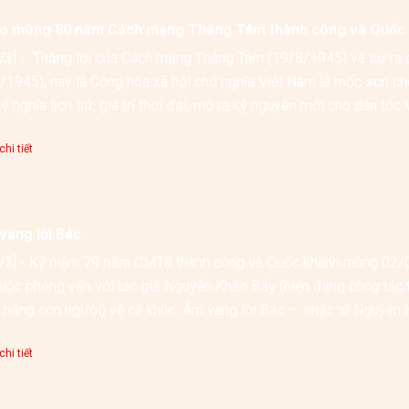
o mừng 80 năm Cách mạng Tháng Tám thành công và Quốc 
3] -  Thắng lợi của Cách mạng Tháng Tám (19/8/1945) và sự ra 
/1945), nay là Cộng hòa xã hội chủ nghĩa Việt Nam là mốc son chói
hi tiết
vang lời Bác
3] - Kỷ niệm 79 năm CMT8 thành công và Quốc khánh mùng 02/0
uộc phỏng vấn với tác giả Nguyễn Khắc Bẩy (hiện đang công tác t
 năng con người) về ca khúc  Âm vang lời Bác –  nhạc sĩ Nguyễn 
Play nghe chương trình) 
hi tiết