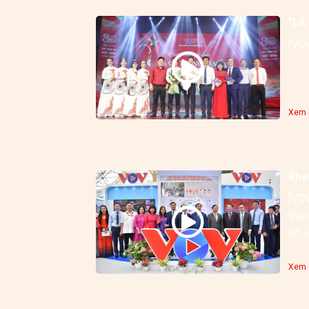
"LÁ
Xem c
Kha
[VOV
thàn
80 n
Xem c