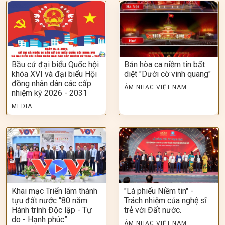
Bầu cử đại biểu Quốc hội
Bản hòa ca niềm tin bất
khóa XVI và đại biểu Hội
diệt "Dưới cờ vinh quang"
đồng nhân dân các cấp
ÂM NHẠC VIỆT NAM
nhiệm kỳ 2026 - 2031
MEDIA
Khai mạc Triển lãm thành
"Lá phiếu Niềm tin" -
tựu đất nước “80 năm
Trách nhiệm của nghệ sĩ
Hành trình Độc lập - Tự
trẻ với Đất nước.
do - Hạnh phúc”
ÂM NHẠC VIỆT NAM