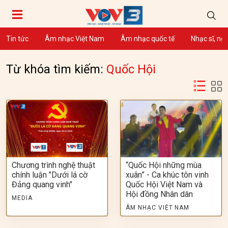
Tin tức
Âm nhạc Việt Nam
Âm nhạc quốc tế
Nhạc sĩ, ng
Từ khóa tìm kiếm:
Quốc Hội
Chương trình nghệ thuật
“Quốc Hội những mùa
chính luận "Dưới lá cờ
xuân” - Ca khúc tôn vinh
Đảng quang vinh"
Quốc Hội Việt Nam và
Hội đồng Nhân dân
MEDIA
ÂM NHẠC VIỆT NAM