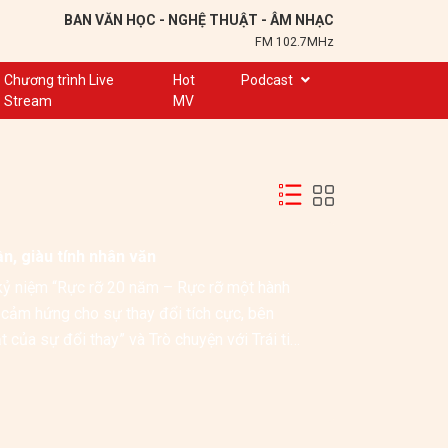
BAN VĂN HỌC - NGHỆ THUẬT - ÂM NHẠC
FM 102.7MHz
Chương trình Live
Hot
Podcast
Stream
MV
Trạm 102,7
Cuộc hẹn
Chuyện để kể
Ơn nghĩa sinh thành
ần, giàu tính nhân văn
Nơi lưu giữ hồn Việt
kỷ niệm “Rực rỡ 20 năm – Rực rỡ một hành 
Đôi bạn văn chương
 cảm hứng cho sự thay đổi tích cực, bên 
Hành trình sáng tạo
 của sự đổi thay” và Trò chuyện với Trái tim 
Kể chuyện và hát ru