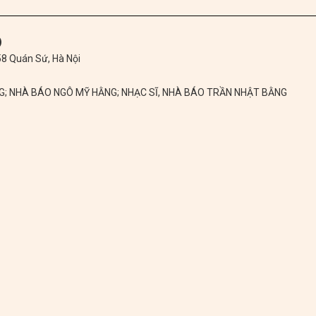
)
 58 Quán Sứ, Hà Nội
NG; NHÀ BÁO NGÔ MỸ HẰNG; NHẠC SĨ, NHÀ BÁO TRẦN NHẬT BẰNG