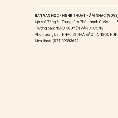
BAN VĂN HỌC - NGHỆ THUẬT - ÂM NHẠC (VOV3
Địa chỉ: Tầng 6 - Trung tâm Phát thanh Quốc gia -
Trưởng ban: NSND NGUYỄN VĂN CHƯƠNG
Phó trưởng ban: NHẠC SĨ, NHÀ BÁO TẠ NGỌC HƯ
Điện thoại: (024)39393644