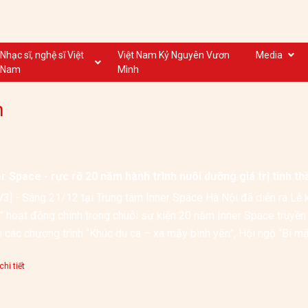
Nhạc sĩ, nghệ sĩ Việt
Việt Nam Kỷ Nguyên Vươn
Media
Nam
Mình
Nghệ sĩ biểu diễn VN
Dân ca
n
Nhạc sĩ VN
Nhạc mới
Nhạc sĩ, nghệ sĩ VOV
Nước ngoài
r Space - rực rỡ 20 năm hành trình nuôi dưỡng giá trị tinh th
3] - Sáng 21/12 tại Trung tâm Inner Space Hà Nội đã diễn ra Lễ 
h” hoạt động chính trong chuỗi sự kiện 20 năm Inner Space truyền
 các chương trình “Khúc du ca – xa mấy bình yên”, Hội ngộ “Bí mật
g đẹp”.
hi tiết