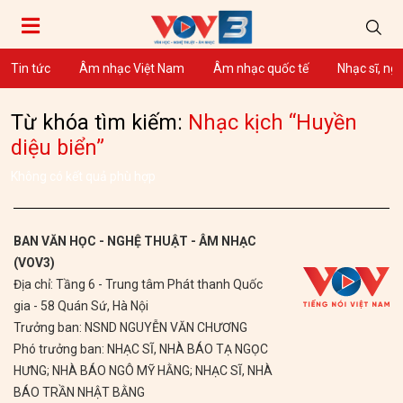
Tin tức
Âm nhạc Việt Nam
Âm nhạc quốc tế
Nhạc sĩ, ng
Từ khóa tìm kiếm:
Nhạc kịch “Huyền
diệu biển”
Không có kết quả phù hợp
BAN VĂN HỌC - NGHỆ THUẬT - ÂM NHẠC
(VOV3)
Địa chỉ: Tầng 6 - Trung tâm Phát thanh Quốc
gia - 58 Quán Sứ, Hà Nội
Trưởng ban: NSND NGUYỄN VĂN CHƯƠNG
Phó trưởng ban: NHẠC SĨ, NHÀ BÁO TẠ NGỌC
HƯNG; NHÀ BÁO NGÔ MỸ HẰNG; NHẠC SĨ, NHÀ
BÁO TRẦN NHẬT BẰNG