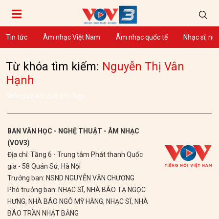
Tin tức
Âm nhạc Việt Nam
Âm nhạc quốc tế
Nhạc sĩ, ng
Từ khóa tìm kiếm:
Nguyễn Thị Vân
Hạnh
Không có kết quả phù hợp
BAN VĂN HỌC - NGHỆ THUẬT - ÂM NHẠC
(VOV3)
Địa chỉ: Tầng 6 - Trung tâm Phát thanh Quốc
gia - 58 Quán Sứ, Hà Nội
Trưởng ban: NSND NGUYỄN VĂN CHƯƠNG
Phó trưởng ban: NHẠC SĨ, NHÀ BÁO TẠ NGỌC
HƯNG; NHÀ BÁO NGÔ MỸ HẰNG; NHẠC SĨ, NHÀ
BÁO TRẦN NHẬT BẰNG