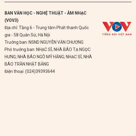
BAN VĂN HỌC - NGHỆ THUẬT - ÂM NHẠC
(VOV3)
Địa chỉ: Tầng 6 - Trung tâm Phát thanh Quốc
gia - 58 Quán Sứ, Hà Nội
Trưởng ban: NSND NGUYỄN VĂN CHƯƠNG
Phó trưởng ban: NHẠC SĨ, NHÀ BÁO TẠ NGỌC
HƯNG; NHÀ BÁO NGÔ MỸ HẰNG; NHẠC SĨ, NHÀ
BÁO TRẦN NHẬT BẰNG
Điện thoại: (024)39393644