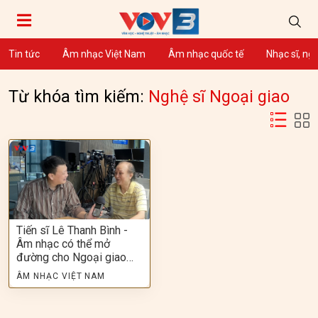
Tin tức
Âm nhạc Việt Nam
Âm nhạc quốc tế
Nhạc sĩ, ng
Từ khóa tìm kiếm:
Nghệ sĩ Ngoại giao
Tiến sĩ Lê Thanh Bình -
Âm nhạc có thể mở
đường cho Ngoại giao…
ÂM NHẠC VIỆT NAM