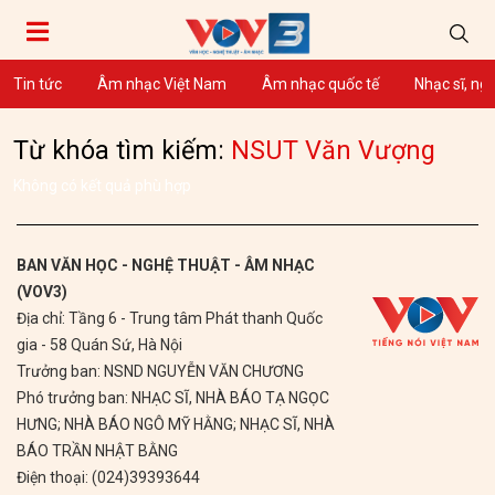
Tin tức
Âm nhạc Việt Nam
Âm nhạc quốc tế
Nhạc sĩ, ng
Từ khóa tìm kiếm:
NSUT Văn Vượng
Không có kết quả phù hợp
BAN VĂN HỌC - NGHỆ THUẬT - ÂM NHẠC
(VOV3)
Địa chỉ: Tầng 6 - Trung tâm Phát thanh Quốc
gia - 58 Quán Sứ, Hà Nội
Trưởng ban: NSND NGUYỄN VĂN CHƯƠNG
Phó trưởng ban: NHẠC SĨ, NHÀ BÁO TẠ NGỌC
HƯNG; NHÀ BÁO NGÔ MỸ HẰNG; NHẠC SĨ, NHÀ
BÁO TRẦN NHẬT BẰNG
Điện thoại: (024)39393644