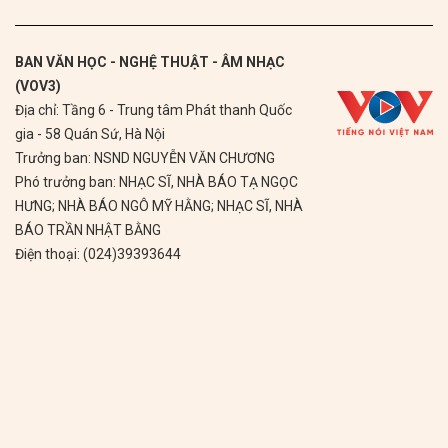
BAN VĂN HỌC - NGHỆ THUẬT - ÂM NHẠC
(VOV3)
Địa chỉ: Tầng 6 - Trung tâm Phát thanh Quốc
gia - 58 Quán Sứ, Hà Nội
Trưởng ban: NSND NGUYỄN VĂN CHƯƠNG
Phó trưởng ban: NHẠC SĨ, NHÀ BÁO TẠ NGỌC
HƯNG; NHÀ BÁO NGÔ MỸ HẰNG; NHẠC SĨ, NHÀ
BÁO TRẦN NHẬT BẰNG
Điện thoại: (024)39393644