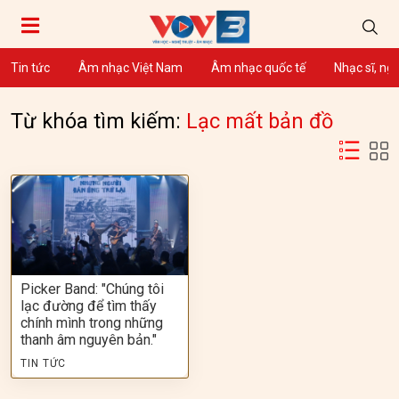
Tin tức
Âm nhạc Việt Nam
Âm nhạc quốc tế
Nhạc sĩ, ng
Từ khóa tìm kiếm:
Lạc mất bản đồ
Picker Band: "Chúng tôi
lạc đường để tìm thấy
chính mình trong những
thanh âm nguyên bản."
TIN TỨC