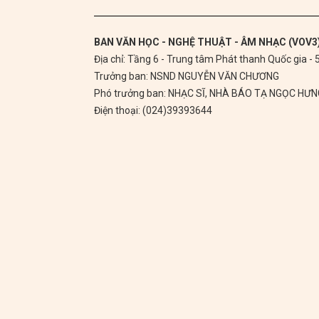
BAN VĂN HỌC - NGHỆ THUẬT - ÂM NHẠC (VOV3
Địa chỉ: Tầng 6 - Trung tâm Phát thanh Quốc gia -
Trưởng ban: NSND NGUYỄN VĂN CHƯƠNG
Phó trưởng ban: NHẠC SĨ, NHÀ BÁO TẠ NGỌC HƯ
Điện thoại: (024)39393644