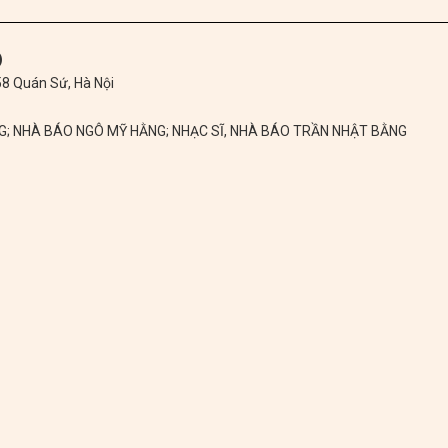
)
 58 Quán Sứ, Hà Nội
NG; NHÀ BÁO NGÔ MỸ HẰNG; NHẠC SĨ, NHÀ BÁO TRẦN NHẬT BẰNG