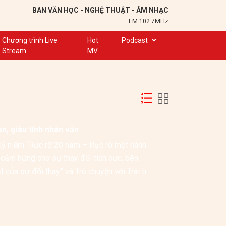
BAN VĂN HỌC - NGHỆ THUẬT - ÂM NHẠC
FM 102.7MHz
Chương trình Live
Hot
Podcast
Stream
MV
Trạm 102,7
Cuộc hẹn
Chuyện để kể
Ơn nghĩa sinh thành
ần, giàu tính nhân văn
Nơi lưu giữ hồn Việt
kỷ niệm “Rực rỡ 20 năm – Rực rỡ một hành 
Đôi bạn văn chương
 cảm hứng cho sự thay đổi tích cực, bên 
Hành trình sáng tạo
 của sự đổi thay” và Trò chuyện với Trái tim 
Kể chuyện và hát ru