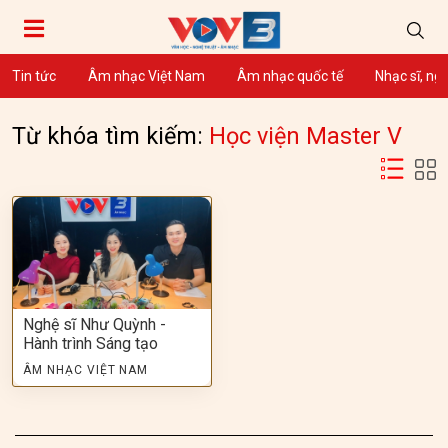
Tin tức
Âm nhạc Việt Nam
Âm nhạc quốc tế
Nhạc sĩ, ng
Từ khóa tìm kiếm:
Học viện Master V
Nghệ sĩ Như Quỳnh -
Hành trình Sáng tạo
ÂM NHẠC VIỆT NAM