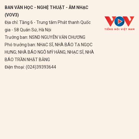
BAN VĂN HỌC - NGHỆ THUẬT - ÂM NHẠC
(VOV3)
Địa chỉ: Tầng 6 - Trung tâm Phát thanh Quốc
gia - 58 Quán Sứ, Hà Nội
Trưởng ban: NSND NGUYỄN VĂN CHƯƠNG
Phó trưởng ban: NHẠC SĨ, NHÀ BÁO TẠ NGỌC
HƯNG; NHÀ BÁO NGÔ MỸ HẰNG; NHẠC SĨ, NHÀ
BÁO TRẦN NHẬT BẰNG
Điện thoại: (024)39393644