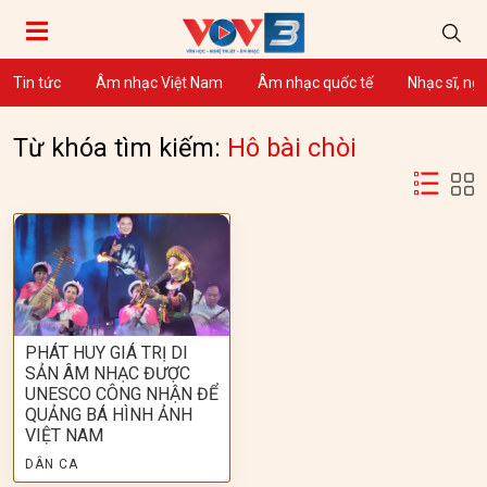
Tin tức
Âm nhạc Việt Nam
Âm nhạc quốc tế
Nhạc sĩ, ng
Từ khóa tìm kiếm:
Hô bài chòi
PHÁT HUY GIÁ TRỊ DI
SẢN ÂM NHẠC ĐƯỢC
UNESCO CÔNG NHẬN ĐỂ
QUẢNG BÁ HÌNH ẢNH
VIỆT NAM
DÂN CA