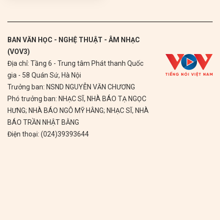
BAN VĂN HỌC - NGHỆ THUẬT - ÂM NHẠC
(VOV3)
Địa chỉ: Tầng 6 - Trung tâm Phát thanh Quốc
gia - 58 Quán Sứ, Hà Nội
Trưởng ban: NSND NGUYỄN VĂN CHƯƠNG
Phó trưởng ban: NHẠC SĨ, NHÀ BÁO TẠ NGỌC
HƯNG; NHÀ BÁO NGÔ MỸ HẰNG; NHẠC SĨ, NHÀ
BÁO TRẦN NHẬT BẰNG
Điện thoại: (024)39393644