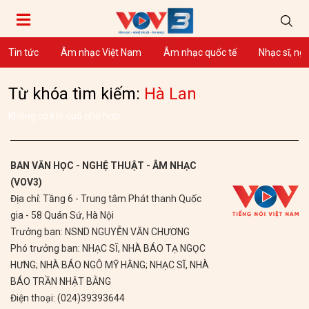
Tin tức
Âm nhạc Việt Nam
Âm nhạc quốc tế
Nhạc sĩ, ng
Từ khóa tìm kiếm:
Hà Lan
Không có kết quả phù hợp
BAN VĂN HỌC - NGHỆ THUẬT - ÂM NHẠC
(VOV3)
Địa chỉ: Tầng 6 - Trung tâm Phát thanh Quốc
gia - 58 Quán Sứ, Hà Nội
Trưởng ban: NSND NGUYỄN VĂN CHƯƠNG
Phó trưởng ban: NHẠC SĨ, NHÀ BÁO TẠ NGỌC
HƯNG; NHÀ BÁO NGÔ MỸ HẰNG; NHẠC SĨ, NHÀ
BÁO TRẦN NHẬT BẰNG
Điện thoại: (024)39393644