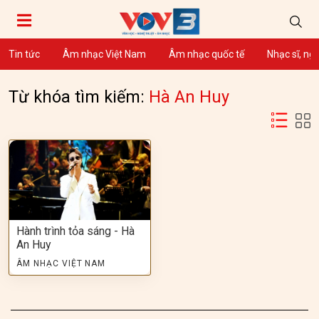
Tin tức
Âm nhạc Việt Nam
Âm nhạc quốc tế
Nhạc sĩ, ng
Từ khóa tìm kiếm:
Hà An Huy
Hành trình tỏa sáng - Hà
An Huy
ÂM NHẠC VIỆT NAM