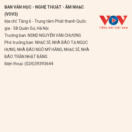
BAN VĂN HỌC - NGHỆ THUẬT - ÂM NHẠC
(VOV3)
Địa chỉ: Tầng 6 - Trung tâm Phát thanh Quốc
gia - 58 Quán Sứ, Hà Nội
Trưởng ban: NSND NGUYỄN VĂN CHƯƠNG
Phó trưởng ban: NHẠC SĨ, NHÀ BÁO TẠ NGỌC
HƯNG; NHÀ BÁO NGÔ MỸ HẰNG; NHẠC SĨ, NHÀ
BÁO TRẦN NHẬT BẰNG
Điện thoại: (024)39393644