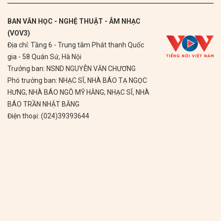
BAN VĂN HỌC - NGHỆ THUẬT - ÂM NHẠC
(VOV3)
Địa chỉ: Tầng 6 - Trung tâm Phát thanh Quốc
gia - 58 Quán Sứ, Hà Nội
Trưởng ban: NSND NGUYỄN VĂN CHƯƠNG
Phó trưởng ban: NHẠC SĨ, NHÀ BÁO TẠ NGỌC
HƯNG; NHÀ BÁO NGÔ MỸ HẰNG; NHẠC SĨ, NHÀ
BÁO TRẦN NHẬT BẰNG
Điện thoại: (024)39393644