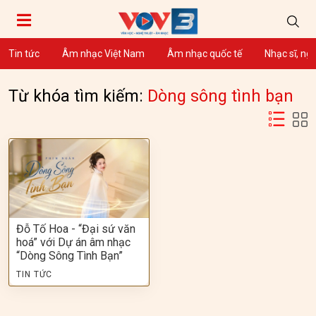
Tin tức
Âm nhạc Việt Nam
Âm nhạc quốc tế
Nhạc sĩ, ng
Từ khóa tìm kiếm:
Dòng sông tình bạn
Đỗ Tố Hoa - “Đại sứ văn
hoá” với Dự án âm nhạc
“Dòng Sông Tình Bạn”
TIN TỨC