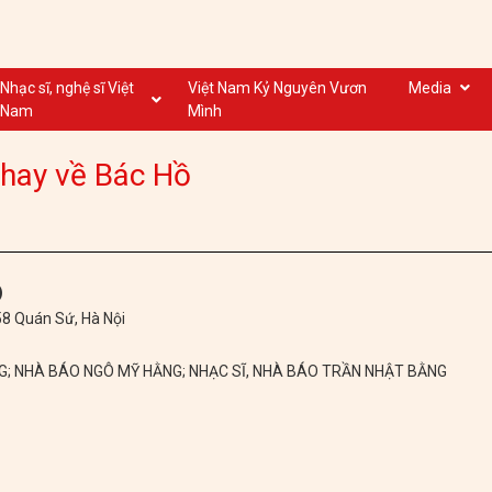
Nhạc sĩ, nghệ sĩ Việt
Việt Nam Kỷ Nguyên Vươn
Media
Nam
Mình
Nghệ sĩ biểu diễn VN
Dân ca
 hay về Bác Hồ
Nhạc sĩ VN
Nhạc mới
Nhạc sĩ, nghệ sĩ VOV
Nước ngoài
)
 58 Quán Sứ, Hà Nội
NG; NHÀ BÁO NGÔ MỸ HẰNG; NHẠC SĨ, NHÀ BÁO TRẦN NHẬT BẰNG