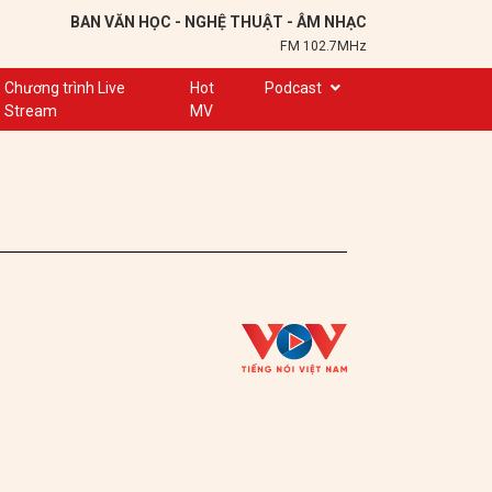
BAN VĂN HỌC - NGHỆ THUẬT - ÂM NHẠC
FM 102.7MHz
Chương trình Live
Hot
Podcast
Stream
MV
Trạm 102,7
Cuộc hẹn
Chuyện để kể
Ơn nghĩa sinh thành
Nơi lưu giữ hồn Việt
Đôi bạn văn chương
Hành trình sáng tạo
Kể chuyện và hát ru