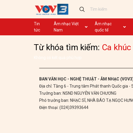
Tin
Âm nhạc Việt
Âm nhạc
tức
Nam
quốc tế
Ca khúc
Ca khúc
Từ khóa tìm kiếm:
Ca khúc
Nhạc mới
Ca nhạc theo yêu cầu
Không lời
Dân ca
Không có kết quả phù hợp
Dân ca
GHTP
BAN VĂN HỌC - NGHỆ THUẬT - ÂM NHẠC (VOV3
Địa chỉ: Tầng 6 - Trung tâm Phát thanh Quốc gia -
Chủ tịch Hồ Chí Minh
Trưởng ban: NSND NGUYỄN VĂN CHƯƠNG
Ca khúc thi đua ái quốc
Phó trưởng ban: NHẠC SĨ, NHÀ BÁO TẠ NGỌC HƯ
Điện thoại: (024)39393644