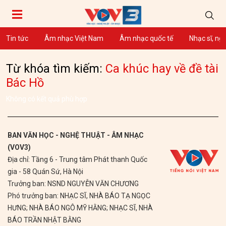
Tin tức
Âm nhạc Việt Nam
Âm nhạc quốc tế
Nhạc sĩ, ng
Từ khóa tìm kiếm:
Ca khúc hay về đề tài
Bác Hồ
Không có kết quả phù hợp
BAN VĂN HỌC - NGHỆ THUẬT - ÂM NHẠC
(VOV3)
Địa chỉ: Tầng 6 - Trung tâm Phát thanh Quốc
gia - 58 Quán Sứ, Hà Nội
Trưởng ban: NSND NGUYỄN VĂN CHƯƠNG
Phó trưởng ban: NHẠC SĨ, NHÀ BÁO TẠ NGỌC
HƯNG; NHÀ BÁO NGÔ MỸ HẰNG; NHẠC SĨ, NHÀ
BÁO TRẦN NHẬT BẰNG