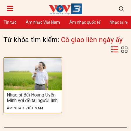
Tin tức
Âm nhạc Việt Nam
Âm nhạc quốc tế
Nhạc sĩ, ng
Từ khóa tìm kiếm:
Cô giao liên ngày ấy
Nhạc sĩ Bùi Hoàng Uyên
Minh với đề tài người lính
ÂM NHẠC VIỆT NAM