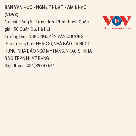
BAN VĂN HỌC - NGHỆ THUẬT - ÂM NHẠC
(VOV3)
Địa chỉ: Tầng 6 - Trung tâm Phát thanh Quốc
gia - 58 Quán Sứ, Hà Nội
Trưởng ban: NSND NGUYỄN VĂN CHƯƠNG
Phó trưởng ban: NHẠC SĨ, NHÀ BÁO TẠ NGỌC
HƯNG; NHÀ BÁO NGÔ MỸ HẰNG; NHẠC SĨ, NHÀ
BÁO TRẦN NHẬT BẰNG
Điện thoại: (024)39393644