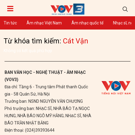
Tin tức
Âm nhạc Việt Nam
Âm nhạc quốc tế
Nhạc sĩ, ng
Từ khóa tìm kiếm:
Cát Vận
Không có kết quả phù hợp
BAN VĂN HỌC - NGHỆ THUẬT - ÂM NHẠC
(VOV3)
Địa chỉ: Tầng 6 - Trung tâm Phát thanh Quốc
gia - 58 Quán Sứ, Hà Nội
Trưởng ban: NSND NGUYỄN VĂN CHƯƠNG
Phó trưởng ban: NHẠC SĨ, NHÀ BÁO TẠ NGỌC
HƯNG; NHÀ BÁO NGÔ MỸ HẰNG; NHẠC SĨ, NHÀ
BÁO TRẦN NHẬT BẰNG
Điện thoại: (024)39393644