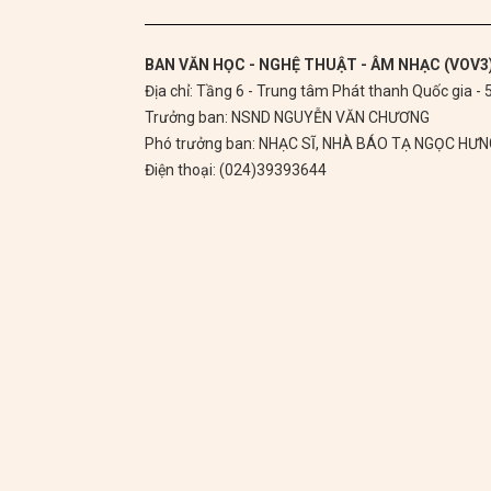
BAN VĂN HỌC - NGHỆ THUẬT - ÂM NHẠC (VOV3
Địa chỉ: Tầng 6 - Trung tâm Phát thanh Quốc gia -
Trưởng ban: NSND NGUYỄN VĂN CHƯƠNG
Phó trưởng ban: NHẠC SĨ, NHÀ BÁO TẠ NGỌC HƯ
Điện thoại: (024)39393644