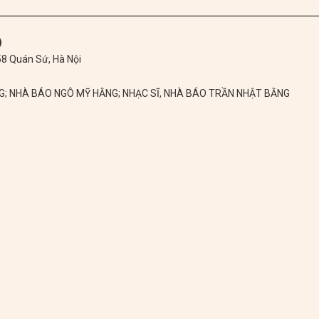
)
 58 Quán Sứ, Hà Nội
NG; NHÀ BÁO NGÔ MỸ HẰNG; NHẠC SĨ, NHÀ BÁO TRẦN NHẬT BẰNG