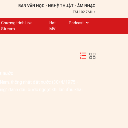
BAN VĂN HỌC - NGHỆ THUẬT - ÂM NHẠC
FM 102.7MHz
Chương trình Live
Hot
Podcast
Stream
MV
Trạm 102,7
Cuộc hẹn
Chuyện để kể
Ơn nghĩa sinh thành
t nước
Nơi lưu giữ hồn Việt
Nam, thống nhất đất nước (30/4/1975 - 
Đôi bạn văn chương
ng" đánh dấu bước ngoặt khi lần đầu khai 
Hành trình sáng tạo
Kể chuyện và hát ru