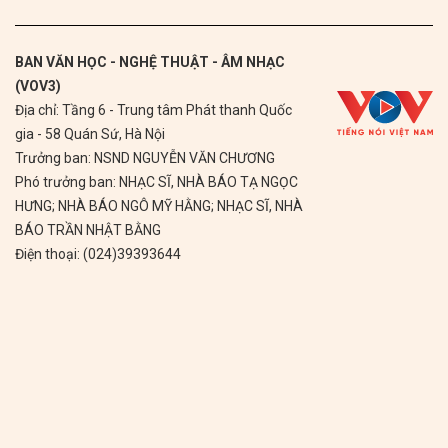
BAN VĂN HỌC - NGHỆ THUẬT - ÂM NHẠC
(VOV3)
Địa chỉ: Tầng 6 - Trung tâm Phát thanh Quốc
gia - 58 Quán Sứ, Hà Nội
Trưởng ban: NSND NGUYỄN VĂN CHƯƠNG
Phó trưởng ban: NHẠC SĨ, NHÀ BÁO TẠ NGỌC
HƯNG; NHÀ BÁO NGÔ MỸ HẰNG; NHẠC SĨ, NHÀ
BÁO TRẦN NHẬT BẰNG
Điện thoại: (024)39393644