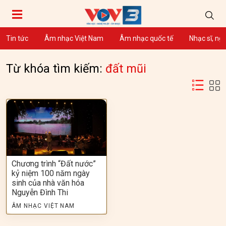
Tin tức
Âm nhạc Việt Nam
Âm nhạc quốc tế
Nhạc sĩ, ng
Từ khóa tìm kiếm:
đất mũi
Chương trình “Đất nước”
kỷ niệm 100 năm ngày
sinh của nhà văn hóa
Nguyễn Đình Thi
ÂM NHẠC VIỆT NAM