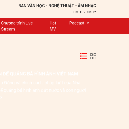
BAN VĂN HỌC - NGHỆ THUẬT - ÂM NHẠC
FM 102.7MHz
Chương trình Live
Hot
Podcast
Stream
MV
Trạm 102,7
Cuộc hẹn
Chuyện để kể
Ơn nghĩa sinh thành
 ĐỂ QUẢNG BÁ HÌNH ẢNH VIỆT NAM
Nơi lưu giữ hồn Việt
ủa Đảng và chính sách, pháp luật của Nhà 
Đôi bạn văn chương
ể quảng bá hình ảnh đất nước và con người 
Hành trình sáng tạo
3.
Kể chuyện và hát ru