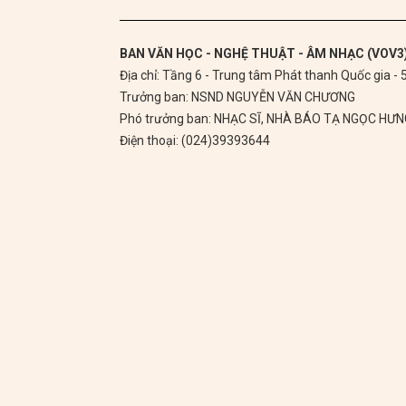
BAN VĂN HỌC - NGHỆ THUẬT - ÂM NHẠC (VOV3
Địa chỉ: Tầng 6 - Trung tâm Phát thanh Quốc gia -
Trưởng ban: NSND NGUYỄN VĂN CHƯƠNG
Phó trưởng ban: NHẠC SĨ, NHÀ BÁO TẠ NGỌC HƯ
Điện thoại: (024)39393644