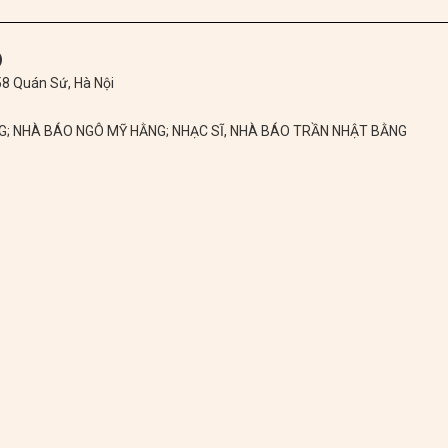
)
 58 Quán Sứ, Hà Nội
NG; NHÀ BÁO NGÔ MỸ HẰNG; NHẠC SĨ, NHÀ BÁO TRẦN NHẬT BẰNG