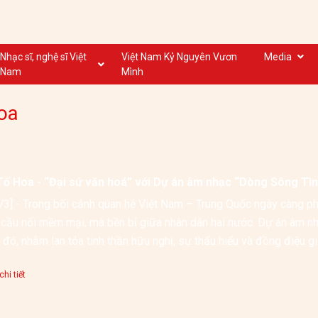
Nhạc sĩ, nghệ sĩ Việt
Việt Nam Kỷ Nguyên Vươn
Media
Nam
Mình
Nghệ sĩ biểu diễn VN
Dân ca
oa
Nhạc sĩ VN
Nhạc mới
Nhạc sĩ, nghệ sĩ VOV
Nước ngoài
Tố Hoa - “Đại sứ văn hoá” với Dự án âm nhạc “Dòng Sông Tìn
3] - Trong bối cảnh quan hệ Việt Nam – Trung Quốc ngày càng phá
cầu nối mềm mại, mà bền bỉ giữa nhân dân hai nước. Dự án âm nhạ
 đó, nhằm lan tỏa tinh thần hữu nghị, sự thấu hiểu và đồng điệu gi
hi tiết