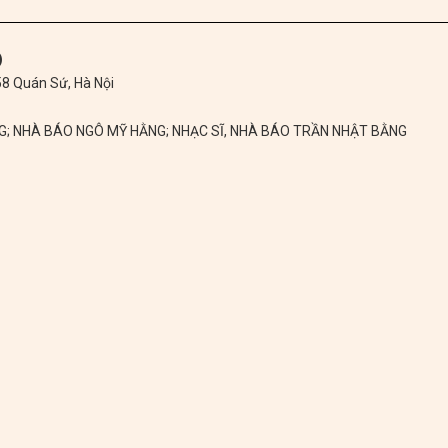
)
 58 Quán Sứ, Hà Nội
NG; NHÀ BÁO NGÔ MỸ HẰNG; NHẠC SĨ, NHÀ BÁO TRẦN NHẬT BẰNG