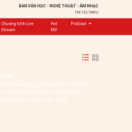
BAN VĂN HỌC - NGHỆ THUẬT - ÂM NHẠC
FM 102.7MHz
Chương trình Live
Hot
Podcast
Stream
MV
Trạm 102,7
Cuộc hẹn
Chuyện để kể
Ơn nghĩa sinh thành
h Bạn”
Nơi lưu giữ hồn Việt
t triển sâu rộng, nghệ thuật được xem như 
Đôi bạn văn chương
c “Dòng sông Tình Bạn” ra đời trong tinh 
Hành trình sáng tạo
ữa nhân dân hai nước Việt - Trung.
Kể chuyện và hát ru