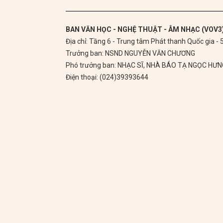
BAN VĂN HỌC - NGHỆ THUẬT - ÂM NHẠC (VOV3
Địa chỉ: Tầng 6 - Trung tâm Phát thanh Quốc gia -
Trưởng ban: NSND NGUYỄN VĂN CHƯƠNG
Phó trưởng ban: NHẠC SĨ, NHÀ BÁO TẠ NGỌC HƯ
Điện thoại: (024)39393644