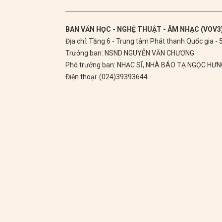
BAN VĂN HỌC - NGHỆ THUẬT - ÂM NHẠC (VOV3
Địa chỉ: Tầng 6 - Trung tâm Phát thanh Quốc gia -
Trưởng ban: NSND NGUYỄN VĂN CHƯƠNG
Phó trưởng ban: NHẠC SĨ, NHÀ BÁO TẠ NGỌC HƯ
Điện thoại: (024)39393644