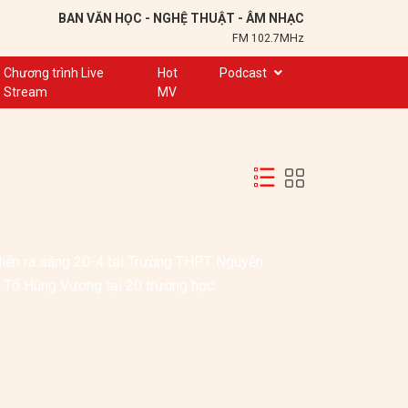
BAN VĂN HỌC - NGHỆ THUẬT - ÂM NHẠC
FM 102.7MHz
Chương trình Live
Hot
Podcast
Stream
MV
Trạm 102,7
Cuộc hẹn
Chuyện để kể
Ơn nghĩa sinh thành
Nơi lưu giữ hồn Việt
iễn ra sáng 20-4 tại Trường THPT Nguyễn 
Đôi bạn văn chương
 Tổ Hùng Vương tại 20 trường học.
Hành trình sáng tạo
Kể chuyện và hát ru