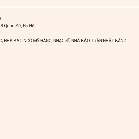
)
 58 Quán Sứ, Hà Nội
NG; NHÀ BÁO NGÔ MỸ HẰNG; NHẠC SĨ, NHÀ BÁO TRẦN NHẬT BẰNG