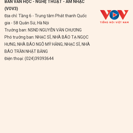
BAN VĂN HỌC - NGHỆ THUẬT - ÂM NHẠC
(VOV3)
Địa chỉ: Tầng 6 - Trung tâm Phát thanh Quốc
gia - 58 Quán Sứ, Hà Nội
Trưởng ban: NSND NGUYỄN VĂN CHƯƠNG
Phó trưởng ban: NHẠC SĨ, NHÀ BÁO TẠ NGỌC
HƯNG; NHÀ BÁO NGÔ MỸ HẰNG; NHẠC SĨ, NHÀ
BÁO TRẦN NHẬT BẰNG
Điện thoại: (024)39393644