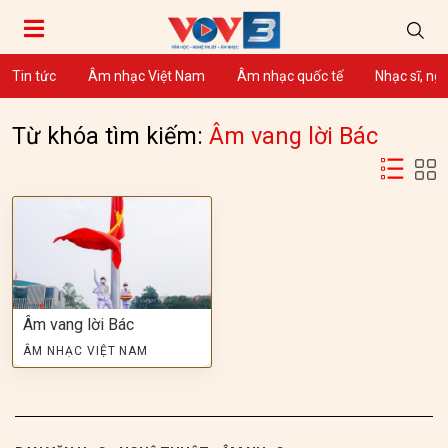
Tin tức
Âm nhạc Việt Nam
Âm nhạc quốc tế
Nhạc sĩ, ng
Từ khóa tìm kiếm:
Âm vang lời Bác
Âm vang lời Bác
ÂM NHẠC VIỆT NAM