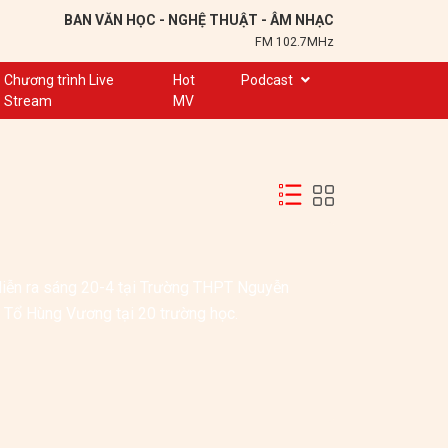
BAN VĂN HỌC - NGHỆ THUẬT - ÂM NHẠC
FM 102.7MHz
Chương trình Live
Hot
Podcast
Stream
MV
Trạm 102,7
Cuộc hẹn
Chuyện để kể
Ơn nghĩa sinh thành
Nơi lưu giữ hồn Việt
iễn ra sáng 20-4 tại Trường THPT Nguyễn 
Đôi bạn văn chương
 Tổ Hùng Vương tại 20 trường học.
Hành trình sáng tạo
Kể chuyện và hát ru