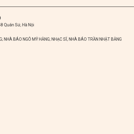
)
 58 Quán Sứ, Hà Nội
NG; NHÀ BÁO NGÔ MỸ HẰNG; NHẠC SĨ, NHÀ BÁO TRẦN NHẬT BẰNG