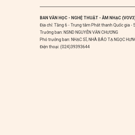
BAN VĂN HỌC - NGHỆ THUẬT - ÂM NHẠC (VOV3
Địa chỉ: Tầng 6 - Trung tâm Phát thanh Quốc gia -
Trưởng ban: NSND NGUYỄN VĂN CHƯƠNG
Phó trưởng ban: NHẠC SĨ, NHÀ BÁO TẠ NGỌC HƯ
Điện thoại: (024)39393644