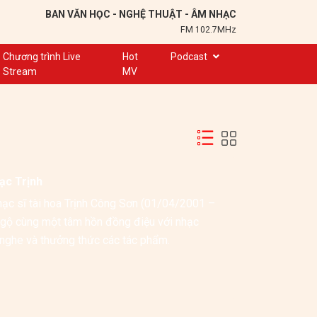
BAN VĂN HỌC - NGHỆ THUẬT - ÂM NHẠC
FM 102.7MHz
Chương trình Live
Hot
Podcast
Stream
MV
Trạm 102,7
Cuộc hẹn
Chuyện để kể
Ơn nghĩa sinh thành
ạc Trịnh
Nơi lưu giữ hồn Việt
hạc sĩ tài hoa Trịnh Công Sơn (01/04/2001 – 
Đôi bạn văn chương
gộ cùng một tâm hồn đồng điệu với nhạc 
Hành trình sáng tạo
ể nghe và thưởng thức các tác phẩm.
Kể chuyện và hát ru