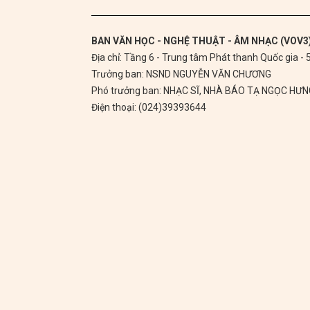
BAN VĂN HỌC - NGHỆ THUẬT - ÂM NHẠC (VOV3
Địa chỉ: Tầng 6 - Trung tâm Phát thanh Quốc gia -
Trưởng ban: NSND NGUYỄN VĂN CHƯƠNG
Phó trưởng ban: NHẠC SĨ, NHÀ BÁO TẠ NGỌC HƯ
Điện thoại: (024)39393644