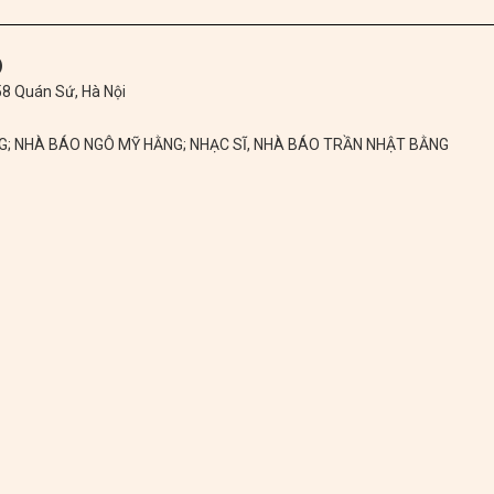
)
 58 Quán Sứ, Hà Nội
NG; NHÀ BÁO NGÔ MỸ HẰNG; NHẠC SĨ, NHÀ BÁO TRẦN NHẬT BẰNG