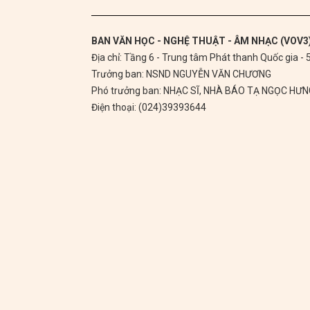
BAN VĂN HỌC - NGHỆ THUẬT - ÂM NHẠC (VOV3
Địa chỉ: Tầng 6 - Trung tâm Phát thanh Quốc gia -
Trưởng ban: NSND NGUYỄN VĂN CHƯƠNG
Phó trưởng ban: NHẠC SĨ, NHÀ BÁO TẠ NGỌC HƯ
Điện thoại: (024)39393644