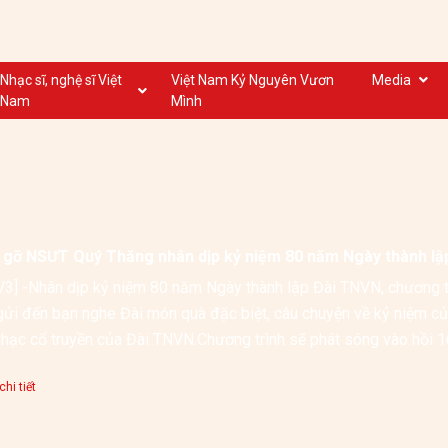
Nhạc sĩ, nghệ sĩ Việt
Việt Nam Kỷ Nguyên Vươn
Media
Nam
Mình
Nghệ sĩ biểu diễn VN
Dân ca
Nhạc sĩ VN
Nhạc mới
Nhạc sĩ, nghệ sĩ VOV
Nước ngoài
 gỡ NSƯT Quý Thăng nhân dịp kỷ niệm 80 năm Ngày thành lậ
3] -Nhân dịp kỷ niệm 80 năm Ngày thành lập Đài TNVN, chương trình
gửi đến bạn nghe Đài món quà đặc biệt, câu chuyện về kỷ niệm c
hạc cổ truyền của Đài TNVN.Chương trình sẽ phát sóng vào hồi 1
Giao thông Quốc gia.
hi tiết