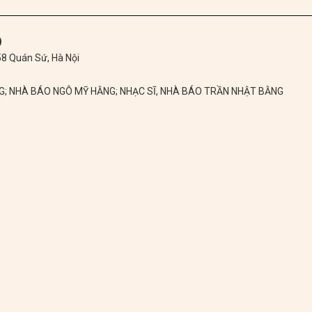
)
 58 Quán Sứ, Hà Nội
NG; NHÀ BÁO NGÔ MỸ HẰNG; NHẠC SĨ, NHÀ BÁO TRẦN NHẬT BẰNG