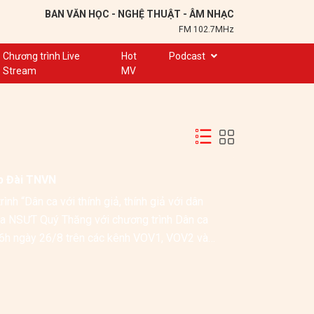
BAN VĂN HỌC - NGHỆ THUẬT - ÂM NHẠC
FM 102.7MHz
Chương trình Live
Hot
Podcast
Stream
MV
Trạm 102,7
Cuộc hẹn
Chuyện để kể
Ơn nghĩa sinh thành
p Đài TNVN
Nơi lưu giữ hồn Việt
 “Dân ca với thính giả, thính giả với dân 
Đôi bạn văn chương
ủa NSƯT Quý Thăng với chương trình Dân ca 
Hành trình sáng tạo
6h ngày 26/8 trên các kênh VOV1, VOV2 và 
Kể chuyện và hát ru