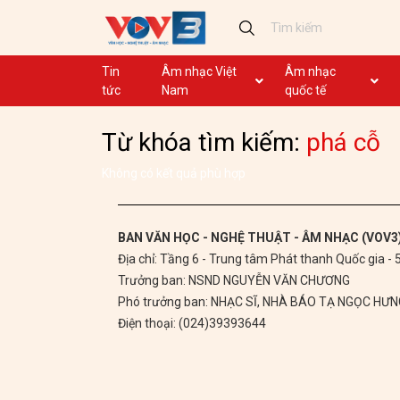
Tin
Âm nhạc Việt
Âm nhạc
tức
Nam
quốc tế
Ca khúc
Ca khúc
Từ khóa tìm kiếm:
phá cỗ
Nhạc mới
Ca nhạc theo yêu cầu
Không lời
Dân ca
Không có kết quả phù hợp
Dân ca
GHTP
BAN VĂN HỌC - NGHỆ THUẬT - ÂM NHẠC (VOV3
Địa chỉ: Tầng 6 - Trung tâm Phát thanh Quốc gia -
Chủ tịch Hồ Chí Minh
Trưởng ban: NSND NGUYỄN VĂN CHƯƠNG
Ca khúc thi đua ái quốc
Phó trưởng ban: NHẠC SĨ, NHÀ BÁO TẠ NGỌC HƯ
Điện thoại: (024)39393644