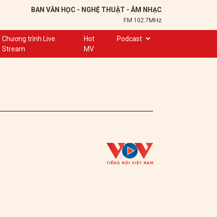
BAN VĂN HỌC - NGHỆ THUẬT - ÂM NHẠC
FM 102.7MHz
Chương trình Live
Hot
Podcast
Stream
MV
Trạm 102,7
Cuộc hẹn
Chuyện để kể
Ơn nghĩa sinh thành
Nơi lưu giữ hồn Việt
Đôi bạn văn chương
Hành trình sáng tạo
Kể chuyện và hát ru