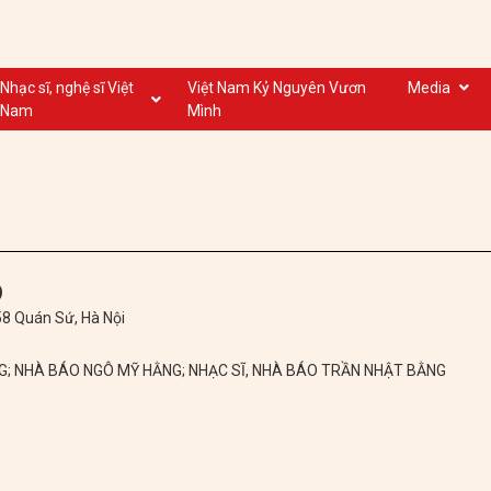
Nhạc sĩ, nghệ sĩ Việt
Việt Nam Kỷ Nguyên Vươn
Media
Nam
Mình
Nghệ sĩ biểu diễn VN
Dân ca
Nhạc sĩ VN
Nhạc mới
Nhạc sĩ, nghệ sĩ VOV
Nước ngoài
)
 58 Quán Sứ, Hà Nội
NG; NHÀ BÁO NGÔ MỸ HẰNG; NHẠC SĨ, NHÀ BÁO TRẦN NHẬT BẰNG