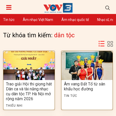
Tin tức
Âm nhạc Việt Nam
Âm nhạc quốc tế
Nhạc sĩ, ng
Từ khóa tìm kiếm:
dân tộc
Trao giải Hội thi giọng hát
Âm vang Đất Tổ từ sân
Dân ca và tài năng nhạc
khấu học đường
cụ dân tộc TP. Hà Nội mở
TIN TỨC
rộng năm 2026
THIẾU NHI