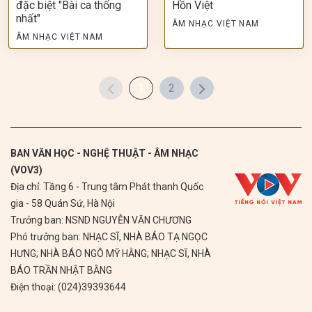
đặc biệt "Bài ca thống
Hồn Việt
nhất"
ÂM NHẠC VIỆT NAM
ÂM NHẠC VIỆT NAM
1
2
BAN VĂN HỌC - NGHỆ THUẬT - ÂM NHẠC
(VOV3)
Địa chỉ: Tầng 6 - Trung tâm Phát thanh Quốc
gia - 58 Quán Sứ, Hà Nội
Trưởng ban: NSND NGUYỄN VĂN CHƯƠNG
Phó trưởng ban: NHẠC SĨ, NHÀ BÁO TẠ NGỌC
HƯNG; NHÀ BÁO NGÔ MỸ HẰNG; NHẠC SĨ, NHÀ
BÁO TRẦN NHẬT BẰNG
Điện thoại: (024)39393644