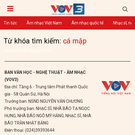
Tin tức
Âm nhạc Việt Nam
Âm nhạc quốc tế
Nhạc sĩ, ng
Từ khóa tìm kiếm:
cá mập
Không có kết quả phù hợp
BAN VĂN HỌC - NGHỆ THUẬT - ÂM NHẠC
(VOV3)
Địa chỉ: Tầng 6 - Trung tâm Phát thanh Quốc
gia - 58 Quán Sứ, Hà Nội
Trưởng ban: NSND NGUYỄN VĂN CHƯƠNG
Phó trưởng ban: NHẠC SĨ, NHÀ BÁO TẠ NGỌC
HƯNG; NHÀ BÁO NGÔ MỸ HẰNG; NHẠC SĨ, NHÀ
BÁO TRẦN NHẬT BẰNG
Điện thoại: (024)39393644