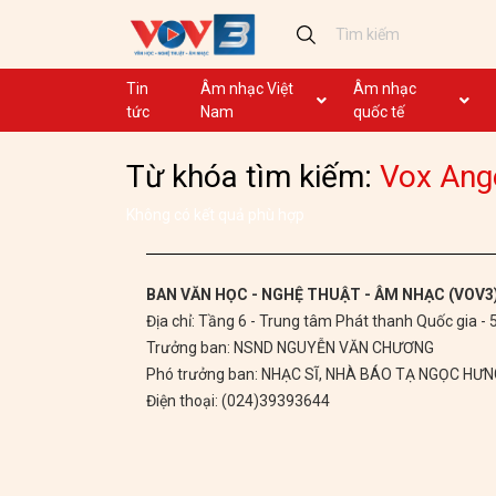
Tin
Âm nhạc Việt
Âm nhạc
tức
Nam
quốc tế
Ca khúc
Ca khúc
Từ khóa tìm kiếm:
Vox Ange
Nhạc mới
Ca nhạc theo yêu cầu
Không lời
Dân ca
Không có kết quả phù hợp
Dân ca
GHTP
BAN VĂN HỌC - NGHỆ THUẬT - ÂM NHẠC (VOV3
Địa chỉ: Tầng 6 - Trung tâm Phát thanh Quốc gia -
Chủ tịch Hồ Chí Minh
Trưởng ban: NSND NGUYỄN VĂN CHƯƠNG
Ca khúc thi đua ái quốc
Phó trưởng ban: NHẠC SĨ, NHÀ BÁO TẠ NGỌC HƯ
Điện thoại: (024)39393644