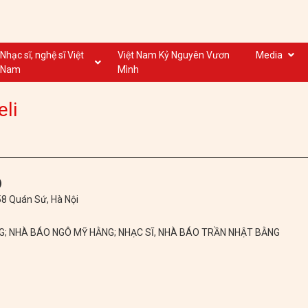
Nhạc sĩ, nghệ sĩ Việt
Việt Nam Kỷ Nguyên Vươn
Media
Nam
Mình
Nghệ sĩ biểu diễn VN
Dân ca
li
Nhạc sĩ VN
Nhạc mới
Nhạc sĩ, nghệ sĩ VOV
Nước ngoài
)
 58 Quán Sứ, Hà Nội
NG; NHÀ BÁO NGÔ MỸ HẰNG; NHẠC SĨ, NHÀ BÁO TRẦN NHẬT BẰNG