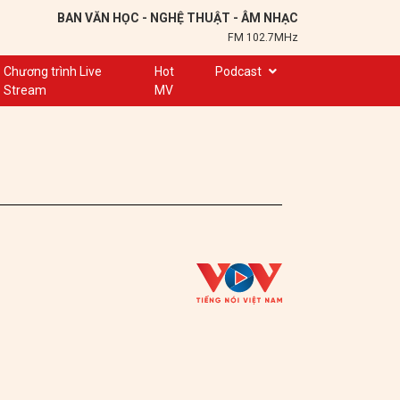
BAN VĂN HỌC - NGHỆ THUẬT - ÂM NHẠC
FM 102.7MHz
Chương trình Live
Hot
Podcast
Stream
MV
Trạm 102,7
Cuộc hẹn
Chuyện để kể
Ơn nghĩa sinh thành
Nơi lưu giữ hồn Việt
Đôi bạn văn chương
Hành trình sáng tạo
Kể chuyện và hát ru